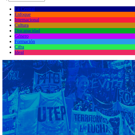
La Central
Enfoque
Internacional
Cultura
Discapacidad
Género
Formación
Cifra
Ideal