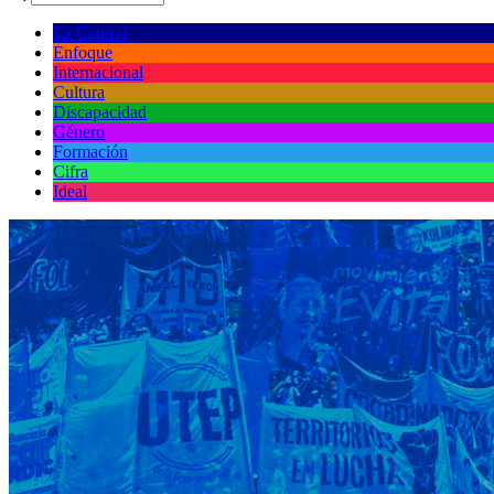
La Central
Enfoque
Internacional
Cultura
Discapacidad
Género
Formación
Cifra
Ideal