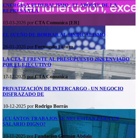
ENERGÍA Y FEDERALISMO - EL APORTE DE LA
REPRESA A LA
03-03-2026
por
CTA Comunica [ER]
EL SUEÑO DE BORRAR AL SINDICALISMO
26-01-2026
por
Formando Futuro
LA CTA-T FRENTE AL PRESUPUESTO 2026 ENVIADO
POR EL EJECUTIVO
17-12-2025
por
CTA Comunica
PRIVATIZACIÓN DE INTERCARGO - UN NEGOCIO
DISFRAZADO DE
10-12-2025
por
Rodrigo Borrás
¿CUÁNTOS TRABAJOS SE NECESITAN PARA UN
SALARIO DIGNO?
10-11-2025
por
Fundación Germán Abdala