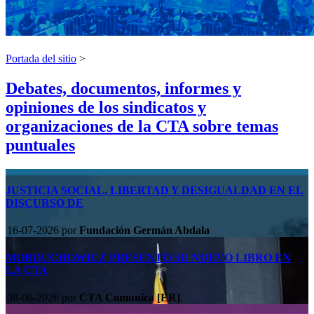
Portada del sitio
>
Debates, documentos, informes y
opiniones de los sindicatos y
organizaciones de la CTA sobre temas
puntuales
JUSTICIA SOCIAL, LIBERTAD Y DESIGUALDAD EN EL
DISCURSO DE
16-07-2026
por
Fundación Germán Abdala
MORDUCHOWICZ PRESENTÓ SU NUEVO LIBRO EN
LA CTA
08-06-2026
por
CTA Comunica [ER]