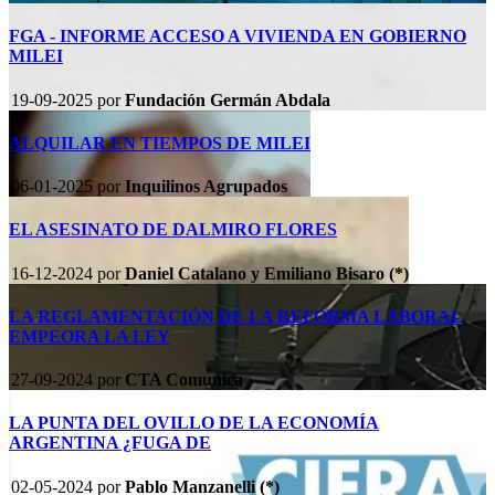
FGA - INFORME ACCESO A VIVIENDA EN GOBIERNO
MILEI
19-09-2025
por
Fundación Germán Abdala
ALQUILAR EN TIEMPOS DE MILEI
06-01-2025
por
Inquilinos Agrupados
EL ASESINATO DE DALMIRO FLORES
16-12-2024
por
Daniel Catalano y Emiliano Bisaro (*)
LA REGLAMENTACIÓN DE LA REFORMA LABORAL
EMPEORA LA LEY
27-09-2024
por
CTA Comunica
LA PUNTA DEL OVILLO DE LA ECONOMÍA
ARGENTINA ¿FUGA DE
02-05-2024
por
Pablo Manzanelli (*)