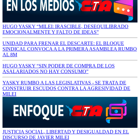
HUGO YASKY “MILEI: IRASCIBLE, DESEQUILIBRADO
EMOCIONALMENTE Y FALTO DE IDEAS”
UNIDAD PARA FRENAR EL DESCARTE: EL BLOQUE
SINDICAL CONVOCA A LA PRIMERA ASAMBLEA RUMBO
AL 8M
HUGO YASKY “SIN PODER DE COMPRA DE LOS
ASALARIADOS NO HAY CONSUMO”
YASKY RUMBO A LAS LEGISLATIVAS - SE TRATA DE
CONSTRUIR ESCUDOS CONTRA LA AGRESIVIDAD DE
MILEI
JUSTICIA SOCIAL, LIBERTAD Y DESIGUALDAD EN EL
DISCURSO DE JAVIER MILEI