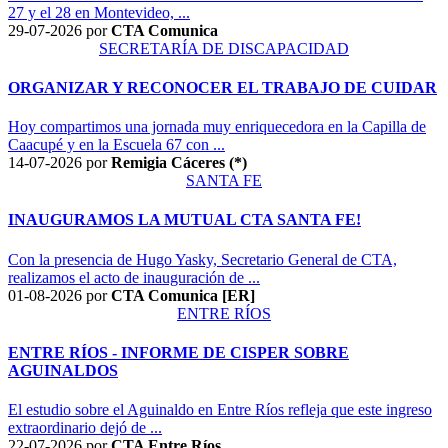
27 y el 28 en Montevideo, ...
29-07-2026
por
CTA Comunica
SECRETARÍA DE DISCAPACIDAD
ORGANIZAR Y RECONOCER EL TRABAJO DE CUIDAR
Hoy compartimos una jornada muy enriquecedora en la Capilla de
Caacupé y en la Escuela 67 con ...
14-07-2026
por
Remigia Cáceres (*)
SANTA FE
INAUGURAMOS LA MUTUAL CTA SANTA FE!
Con la presencia de Hugo Yasky, Secretario General de CTA,
realizamos el acto de inauguración de ...
01-08-2026
por
CTA Comunica [ER]
ENTRE RÍOS
ENTRE RÍOS - INFORME DE CISPER SOBRE
AGUINALDOS
El estudio sobre el Aguinaldo en Entre Ríos refleja que este ingreso
extraordinario dejó de ...
22-07-2026
por
CTA Entre Ríos