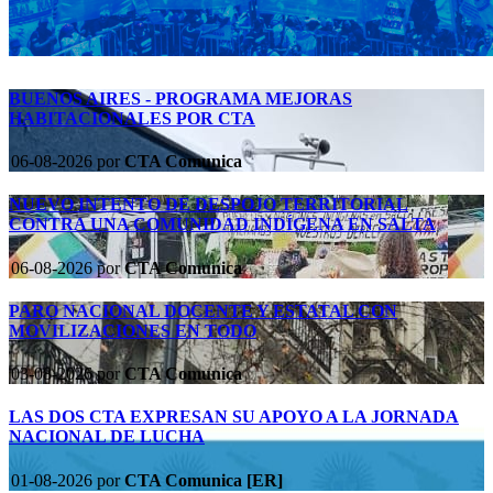
BUENOS AIRES - PROGRAMA MEJORAS
HABITACIONALES POR CTA
06-08-2026
por
CTA Comunica
NUEVO INTENTO DE DESPOJO TERRITORIAL
CONTRA UNA COMUNIDAD INDÍGENA EN SALTA
06-08-2026
por
CTA Comunica
PARO NACIONAL DOCENTE Y ESTATAL CON
MOVILIZACIONES EN TODO
03-08-2026
por
CTA Comunica
LAS DOS CTA EXPRESAN SU APOYO A LA JORNADA
NACIONAL DE LUCHA
01-08-2026
por
CTA Comunica [ER]