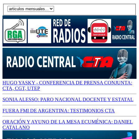
HUGO YASKY - CONFERENCIA DE PRENSA CONJUNTA:
CTA, CGT, UTEP
SONIA ALESSO: PARO NACIONAL DOCENTE Y ESTATAL
FUERA FMI DE ARGENTINA: TESTIMONIOS CTA
ORACIÓN Y AYUNO DE LA MESA ECUMÉNICA: DANIEL
CATALANO