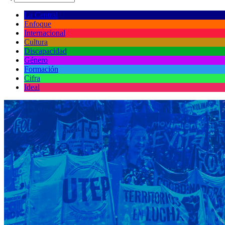
La Central
Enfoque
Internacional
Cultura
Discapacidad
Género
Formación
Cifra
Ideal