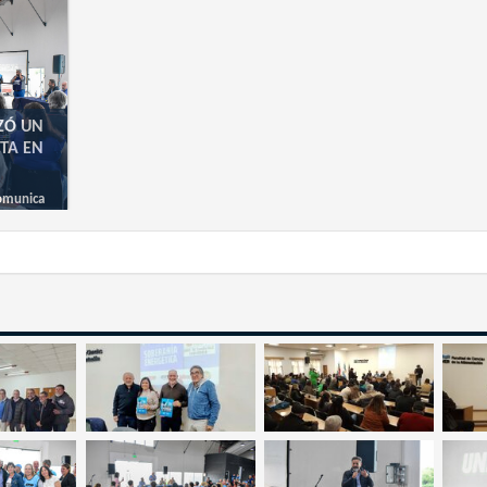
IZÓ UN
TA EN
omunica