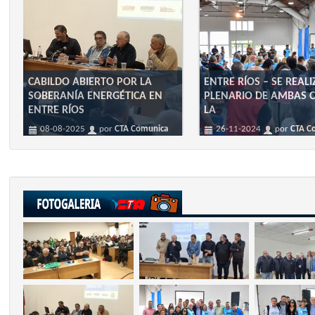
CABILDO ABIERTO POR LA
ENTRE RÍOS – SE REAL
SOBERANÍA ENERGÉTICA EN
PLENARIO DE AMBAS C
ENTRE RÍOS
LA
08-08-2025
por
CTA Comunica
26-11-2024
por
CTA C