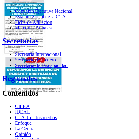
Comision Ejecutiva Nacional
Estatuto Social de la CTA
Ficha de Afiliacion
Memorias Anuales
Secretarias
Secretaria Internacional
Secretaria de Género
Secretaria de Discapacidad
Regionales
Contenidos
CIFRA
IDEAL
CTA T en los medios
Enfoque
La Central
Opinión