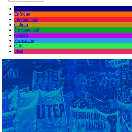
La Central
Enfoque
Internacional
Cultura
Discapacidad
Género
Formación
Cifra
Ideal