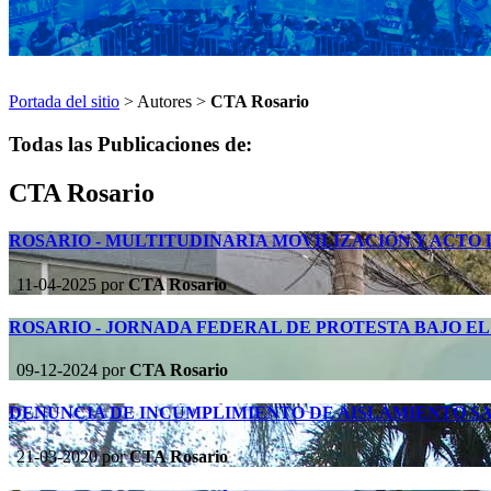
Portada del sitio
> Autores >
CTA Rosario
Todas las Publicaciones de:
CTA Rosario
ROSARIO - MULTITUDINARIA MOVILIZACIÓN Y ACTO 
11-04-2025
por
CTA Rosario
ROSARIO - JORNADA FEDERAL DE PROTESTA BAJO EL
09-12-2024
por
CTA Rosario
DENUNCIA DE INCUMPLIMIENTO DE AISLAMIENTO S
21-03-2020
por
CTA Rosario