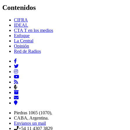
Contenidos
CIFRA
IDEAL
CTA T en los medios
Enfoque
La Central
Opinión
Red de Radios
Piedras 1065 (1070),
CABA, Argentina.
Envianos un mail
+54 11 4307 3829