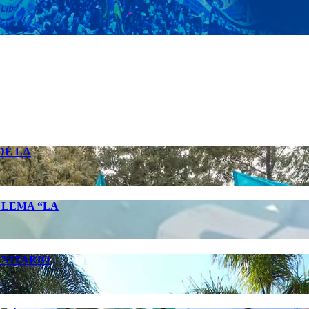
DE LA
 LEMA “LA
ANITARIO