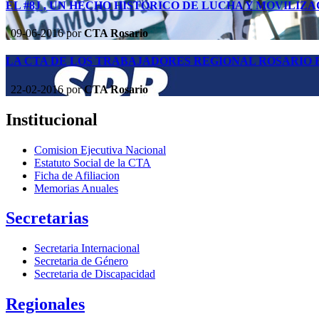
EL #8J , UN HECHO HISTÓRICO DE LUCHA Y MOVILIZA
09-06-2016
por
CTA Rosario
LA CTA DE LOS TRABAJADORES REGIONAL ROSARIO 
22-02-2016
por
CTA Rosario
Institucional
Comision Ejecutiva Nacional
Estatuto Social de la CTA
Ficha de Afiliacion
Memorias Anuales
Secretarias
Secretaria Internacional
Secretaria de Género
Secretaria de Discapacidad
Regionales