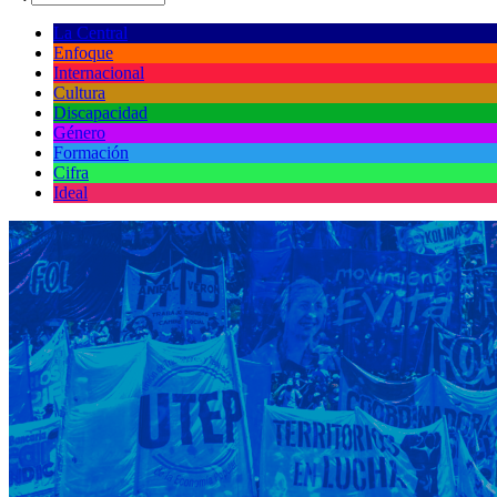
La Central
Enfoque
Internacional
Cultura
Discapacidad
Género
Formación
Cifra
Ideal