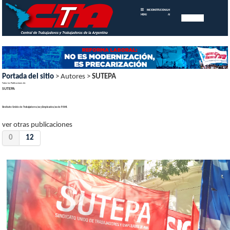
INICIO
INSTITUCIONAL
MEMORIAS
MENU
ANUALES
Portada del sitio
> Autores >
SUTEPA
Todas las Publicaciones de:
SUTEPA
Sindicato Unido de Trabajadores/as y Empleados/as de PAMI.
ver otras publicaciones
0
12