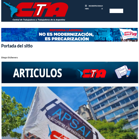
INICIO
INSTITUCIONAL
MEMORIAS
MENU
ANUALES
Portada del sitio
Diego Etchevers