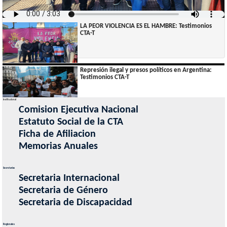
LA PEOR VIOLENCIA ES EL HAMBRE: Testimonios
CTA-T
Represión ilegal y presos políticos en Argentina:
Testimonios CTA-T
Institucional
Comision Ejecutiva Nacional
Audio de Llegó el Tercer Malón de la Paz a Ciudad
Estatuto Social de la CTA
de Buenos Aires
Ficha de Afiliacion
Memorias Anuales
Secretarias
Secretaria Internacional
Secretaria de Género
Secretaria de Discapacidad
Regionales