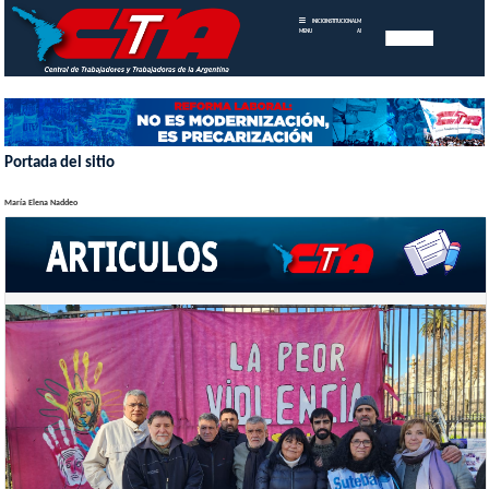
INICIO
INSTITUCIONAL
MEMORIAS
MENU
ANUALES
Portada del sitio
María Elena Naddeo