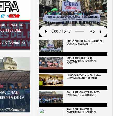
 NACIONAL DE
CENTES DEL
SONIA ALESSO: PARO NACIONAL
por
CTA Comunica
DOCENTE Y ESTATAL
SONIA ALESSO (CTERA):
ANUNCIO PARO NACIONAL
DOCENTE
HUGO YASKY - Frente Sindical de
las Universidades Nacionales
 NACIONAL
SONIA ALESSO (CTERA) - ACTO
PARO NACIONAL DOCENTE
EFENSA DE LA
por
CTA Comunica
SONIA ALESSO (CTERA) -
ANUNCIO PARO NACIONAL