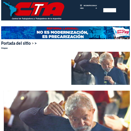
INICIO
INSTITUCIONAL
MEMORIAS
MENU
ANUALES
Portada del sitio
>
>
Mapas