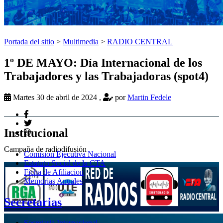
Portada del sitio
>
Multimedia
>
RADIO CENTRAL
1º DE MAYO: Día Internacional de los
Trabajadores y las Trabajadoras (spot4)
Martes 30 de abril de 2024
,
por
Martin Fedele
Institucional
Campaña de radiodifusión
Comision Ejecutiva Nacional
Estatuto Social de la CTA
Ficha de Afiliacion
Memorias Anuales
Secretarias
Secretaria Internacional