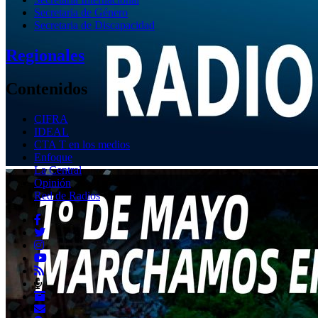
Secretaria de Género
Secretaria de Discapacidad
Regionales
Contenidos
CIFRA
IDEAL
CTA T en los medios
Enfoque
La Central
Opinión
Red de Radios