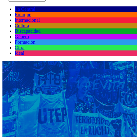
La Central
Enfoque
Internacional
Cultura
Discapacidad
Género
Formación
Cifra
Ideal