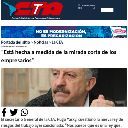
INICIO
INSTITUCIONAL
MEMORIAS
MENU
ANUALES
Portada del sitio
>
Noticias
>
La CTA
Opinión de Yasky sobre la nueva ley de ART
“Está hecha a medida de la mirada corta de los
empresarios”
El secretario General de la CTA, Hugo Yasky, cuestionó la nueva ley de
riesgos del trabajo ayer sancionada: “Nos parece que es una ley que,