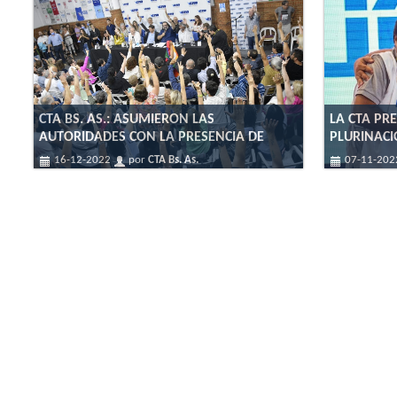
CTA BS. AS.: ASUMIERON LAS
LA CTA PR
AUTORIDADES CON LA PRESENCIA DE
PLURINAC
16-12-2022
por
CTA Bs. As.
07-11-20