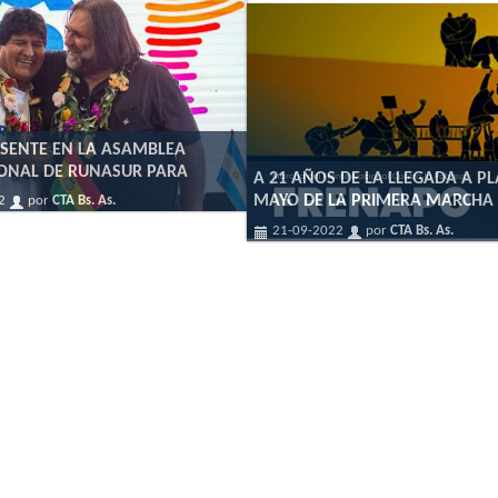
ESENTE EN LA ASAMBLEA
IONAL DE RUNASUR PARA
A 21 AÑOS DE LA LLEGADA A P
MAYO DE LA PRIMERA MARCHA
22
por
CTA Bs. As.
21-09-2022
por
CTA Bs. As.