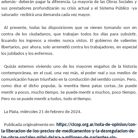
además- deberán pagar la diferencia. La mayoría de las Obras Sociales y
sus prestadores profundizarán su crisis actual y el Sistema Público -ya
saturado- recibirá una demanda cada vez mayor.
Al presente, todas las disposiciones que se vienen tomando son en
contra de los ciudadanos, que trabajan todos los días para subsistir,
licuando los ingresos a niveles nunca vistos. El gobierno de valientes
libertarios, por ahora, solo arremetió contra los trabajadores, en especial
los jubilados y los enfermos.
Quizás estemos viviendo uno de los mayores engaños de la historia
contemporánea, en el cual, una vez más, el poder real y sus medios de
comunicación hayan triunfado en la conducción del sentido común. Pero,
como dice el dicho popular, la mentira tiene patas cortas…Se puede
mentir a pocos, mucho tiempo. Se puede mentir a muchos, poco tiempo.
Pero no se puede mentir a todos, todo el tiempo.
La Plata, miércoles 21 de febrero de 2024.
Publicada originalmente en:
https://cicop.org.ar/nota-de-opinion/con-
la-liberacion-de-los-precios-de-medicamentos-y-la-desregulacion-de-
las-obras-sociales-milei-dejara-a-millones-de-pacientes-sin-