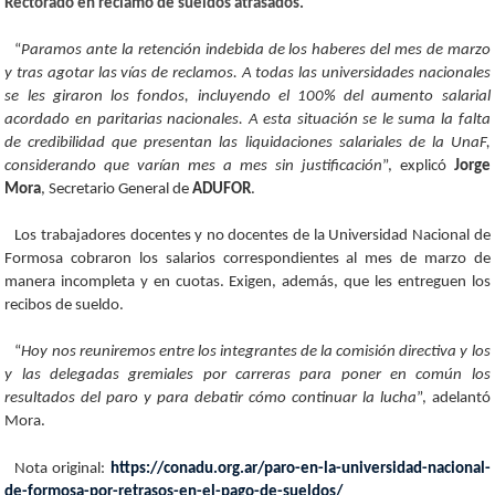
Rectorado en reclamo de sueldos atrasados.
“
Paramos ante la retención indebida de los haberes del mes de marzo
y tras agotar las vías de reclamos. A todas las universidades nacionales
se les giraron los fondos, incluyendo el 100% del aumento salarial
acordado en paritarias nacionales. A esta situación se le suma la falta
de credibilidad que presentan las liquidaciones salariales de la UnaF,
considerando que varían mes a mes sin justificación
”, explicó
Jorge
Mora
, Secretario General de
ADUFOR
.
Los trabajadores docentes y no docentes de la Universidad Nacional de
Formosa cobraron los salarios correspondientes al mes de marzo de
manera incompleta y en cuotas. Exigen, además, que les entreguen los
recibos de sueldo.
“
Hoy nos reuniremos entre los integrantes de la comisión directiva y los
y las delegadas gremiales por carreras para poner en común los
resultados del paro y para debatir cómo continuar la lucha
”, adelantó
Mora.
Nota original:
https://conadu.org.ar/paro-en-la-universidad-nacional-
de-formosa-por-retrasos-en-el-pago-de-sueldos/