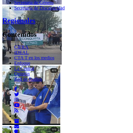
Secretaria de Género
Secretaria de Discapacidad
Regionales
Contenidos
CIFRA
IDEAL
CTA T en los medios
Enfoque
La Central
Opinión
Red de Radios