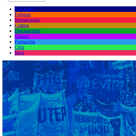
La Central
Enfoque
Internacional
Cultura
Discapacidad
Género
Formación
Cifra
Ideal