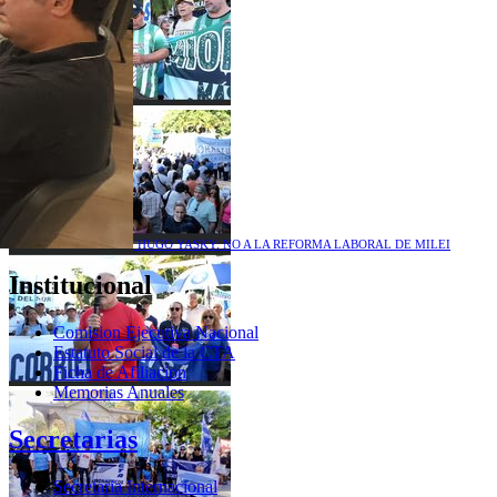
HUGO YASKY: NO A LA REFORMA LABORAL DE MILEI
Institucional
Comision Ejecutiva Nacional
Estatuto Social de la CTA
Ficha de Afiliacion
Memorias Anuales
Secretarias
Secretaria Internacional