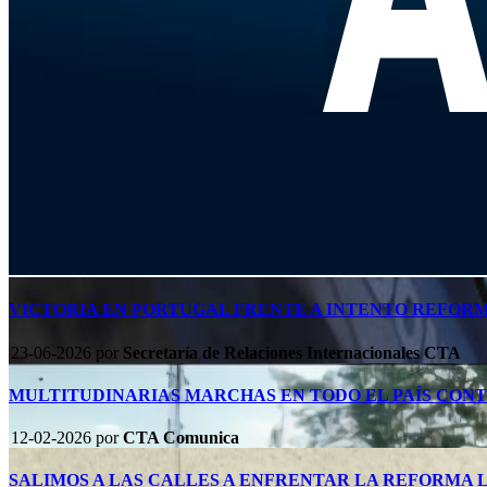
VICTORIA EN PORTUGAL FRENTE A INTENTO REFOR
23-06-2026
por
Secretaría de Relaciones Internacionales CTA
MULTITUDINARIAS MARCHAS EN TODO EL PAÍS CON
12-02-2026
por
CTA Comunica
SALIMOS A LAS CALLES A ENFRENTAR LA REFORMA 