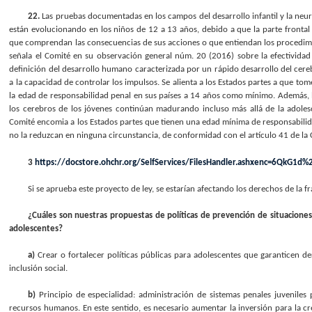
22.
Las pruebas documentadas en los campos del desarrollo infantil y la neu
están evolucionando en los niños de 12 a 13 años, debido a que la parte frontal 
que comprendan las consecuencias de sus acciones o que entiendan los procedimi
señala el Comité en su observación general núm. 20 (2016) sobre la efectividad 
definición del desarrollo humano caracterizada por un rápido desarrollo del cerebr
a la capacidad de controlar los impulsos. Se alienta a los Estados partes a que to
la edad de responsabilidad penal en sus países a 14 años como mínimo. Además, l
los cerebros de los jóvenes continúan madurando incluso más allá de la adolesce
Comité encomia a los Estados partes que tienen una edad mínima de responsabilida
no la reduzcan en ninguna circunstancia, de conformidad con el artículo 41 de la
3
https://docstore.ohchr.org/SelfServices/FilesHandler.ashxenc=6QkG1d
Si se aprueba este proyecto de ley, se estarían afectando los derechos de la f
¿Cuáles son nuestras propuestas de políticas de prevención de situaciones
adolescentes?
a)
Crear o fortalecer políticas públicas para adolescentes que garanticen der
inclusión social.
b)
Principio de especialidad: administración de sistemas penales juveniles p
recursos humanos. En este sentido, es necesario aumentar la inversión para la 