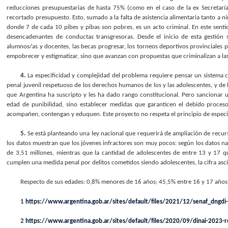
reducciones presupuestarias de hasta 75% (como en el caso de la ex Secretaría 
recortado presupuesto. Esto, sumado a la falta de asistencia alimentaria tanto a 
donde 7 de cada 10 pibes y pibas son pobres, es un acto criminal. En este senti
desencadenantes de conductas transgresoras. Desde el inicio de esta gestión s
alumnos/as y docentes, las becas progresar, los torneos deportivos provinciales pa
empobrecer y estigmatizar, sino que avanzan con propuestas que criminalizan a las
4.
La especificidad y complejidad del problema requiere pensar un sistema
penal juvenil respetuoso de los derechos humanos de los y las adolescentes, y de 
que Argentina ha suscripto y les ha dado rango constitucional. Pero sancionar 
edad de punibilidad, sino establecer medidas que garanticen el debido proceso,
acompañen, contengan y eduquen. Este proyecto no respeta el principio de especi
5.
Se está planteando una ley nacional que requerirá de ampliación de recur
los datos muestran que los jóvenes infractores son muy pocos: según los datos na
de 3,51 millones, mientras que la cantidad de adolescentes de entre 13 y 17
cumplen una medida penal por delitos cometidos siendo adolescentes, la cifra asc
Respecto de sus edades: 0,8% menores de 16 años; 45,5% entre 16 y 17 años;
1
https://www.argentina.gob.ar/sites/default/files/2021/12/senaf_dngdi
2
https://www.argentina.gob.ar/sites/default/files/2020/09/dinai-2023-re