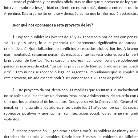
Desde el gobierno y los medios oficialistas se dice que el proyecto de ley qu
intervenir sobre la inseguridad creciente en nuestro país, dando a entender que lo
Argentina. Este argumento es falso y demagógico, ya que la información estadística
¿Por qué nos oponemos a este proyecto de ley?
1.
Hoy son punibles los jóvenes de 16 y 17 años y solo por delitos con penas
13, 14 y 15 años, lo que generaría un incremento significativo de causas p
criminalización/judicialización de conflictos en escuelas, clubes, barrios. A la am
más imputados), se suman penas más elevadas y fuertes restricciones para la libert
la privación de libertad. No es casual la expresa habilitación para que adolesc
personas mayores de edad: “Las penas privativas de libertad a adolescentes pueden
y 28)”. Esto nunca se reconoció legal en Argentina. Repudiamos que se emplee 
este proyecto, un adolescente podría ser condenado a 20 años de prisión.
2.
Este proyecto da por tierra con las medidas que apuntan a lo socioeducativo
no se aplica lo que debe ser un Sistema Penal para Adolescentes, de acuerdo con e
sino que los equipara al de los adultos. Desoye a su vez la Observación General 
penal, criminalizando a los adolescentes desde los 13 años con penas más severa
subjetivos positivos y que faciliten su integración social, los sumergen en am
violentos.
3.
Menos prevención. El gobierno nacional vacía las políticas de niñez y adol
derechos de los más vulnerables. Desde hace 8 meses, el gobierno de Milei pr