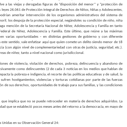
uelve a las viejas y derogadas figuras de “disposición del menor” y “protección de
s leyes 26.061 de Protección Integral de Derechos de Niños, Niñas y Adolescentes,
podrían ameritar intervención de los organismos administrativos del sistema de
noril, los despoja de la protección especial, negándoles su condición de niño, niña
aga mención de la Secretaría Nacional de Niñez, Adolescencia y Familia en tanto
 Federal de Niñez, Adolescencia y Familia. Este último, que reúne a las máximas
 en varias oportunidades – en distintas gestiones de gobierno y con diferente
n este sentido, vale enfatizar aquí que quien comete un delito siendo menor de 18
ia (con algún nivel de complementariedad con otras de justicia, seguridad, etc.).
reas de niñez, tanto a nivel nacional como jurisdiccional.
aciones de violencia, violación de derechos, pobreza, delincuencia y abandono de
clusivamente como delincuentes (2 de cada 3 noticias en los medios que hablan de
pacta la pobreza e indigencia, el recorte de las políticas educativas y de salud, la
es sufren hostigamientos, violencias y torturas cotidianas por parte de las fuerzas
ón de sus derechos, oportunidades de trabajo para sus familias, y las condiciones
ad, que implica que no se puede retroceder en materia de derechos adquiridos. La
; edad que se estableció pocos meses antes del retorno a la democracia, en mayo de
es Unidas en su Observación General 24: