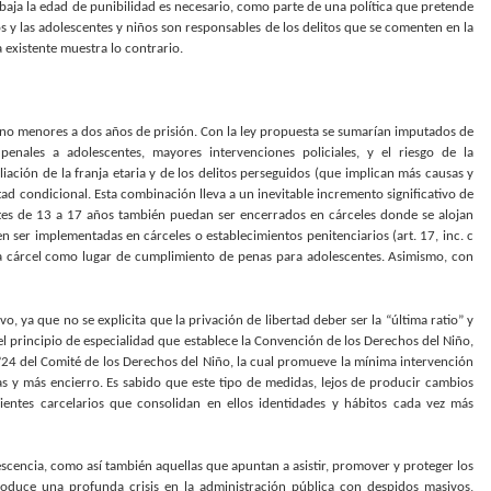
e baja la edad de punibilidad es necesario, como parte de una política que pretende
s y las adolescentes y niños son responsables de los delitos que se comenten en la
 existente muestra lo contrario.
 no menores a dos años de prisión. Con la ley propuesta se sumarían imputados de
enales a adolescentes, mayores intervenciones policiales, y el riesgo de la
pliación de la franja etaria y de los delitos perseguidos (que implican más causas y
ad condicional. Esta combinación lleva a un inevitable incremento significativo de
entes de 13 a 17 años también puedan ser encerrados en cárceles donde se alojan
 ser implementadas en cárceles o establecimientos penitenciarios (art. 17, inc. c
la cárcel como lugar de cumplimiento de penas para adolescentes. Asimismo, con
, ya que no se explicita que la privación de libertad deber ser la “última ratio” y
l principio de especialidad que establece la Convención de los Derechos del Niño,
Nº24 del Comité de los Derechos del Niño, la cual promueve la mínima intervención
s y más encierro. Es sabido que este tipo de medidas, lejos de producir cambios
bientes carcelarios que consolidan en ellos identidades y hábitos cada vez más
escencia, como así también aquellas que apuntan a asistir, promover y proteger los
oduce una profunda crisis en la administración pública con despidos masivos,