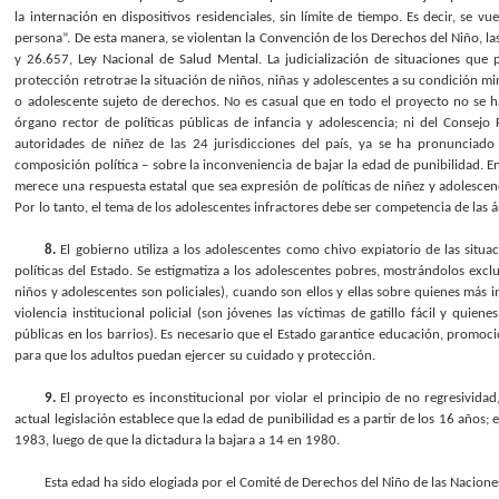
la internación en dispositivos residenciales, sin límite de tiempo. Es decir, se v
persona”. De esta manera, se violentan la Convención de los Derechos del Niño, la
y 26.657, Ley Nacional de Salud Mental. La judicialización de situaciones que 
protección retrotrae la situación de niños, niñas y adolescentes a su condición mi
o adolescente sujeto de derechos. No es casual que en todo el proyecto no se h
órgano rector de políticas públicas de infancia y adolescencia; ni del Consejo
autoridades de niñez de las 24 jurisdicciones del país, ya se ha pronunciado
composición política – sobre la inconveniencia de bajar la edad de punibilidad. E
merece una respuesta estatal que sea expresión de políticas de niñez y adolescenc
Por lo tanto, el tema de los adolescentes infractores debe ser competencia de las á
8.
El gobierno utiliza a los adolescentes como chivo expiatorio de las situ
políticas del Estado. Se estigmatiza a los adolescentes pobres, mostrándolos ex
niños y adolescentes son policiales), cuando son ellos y ellas sobre quienes más im
violencia institucional policial (son jóvenes las víctimas de gatillo fácil y quien
públicas en los barrios). Es necesario que el Estado garantice educación, promoci
para que los adultos puedan ejercer su cuidado y protección.
9.
El proyecto es inconstitucional por violar el principio de no regresivid
actual legislación establece que la edad de punibilidad es a partir de los 16 años
1983, luego de que la dictadura la bajara a 14 en 1980.
Esta edad ha sido elogiada por el Comité de Derechos del Niño de las Nacion