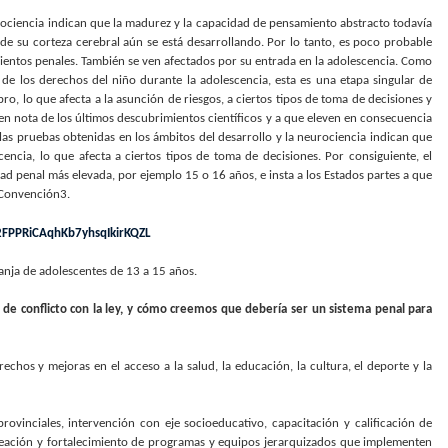
rociencia indican que la madurez y la capacidad de pensamiento abstracto todavía
de su corteza cerebral aún se está desarrollando. Por lo tanto, es poco probable
entos penales. También se ven afectados por su entrada en la adolescencia. Como
de los derechos del niño durante la adolescencia, esta es una etapa singular de
o, lo que afecta a la asunción de riesgos, a ciertos tipos de toma de decisiones y
men nota de los últimos descubrimientos científicos y a que eleven en consecuencia
as pruebas obtenidas en los ámbitos del desarrollo y la neurociencia indican que
ncia, lo que afecta a ciertos tipos de toma de decisiones. Por consiguiente, el
d penal más elevada, por ejemplo 15 o 16 años, e insta a los Estados partes a que
 Convención3.
%2FPPRiCAqhKb7yhsqIkirKQZL
ranja de adolescentes de 13 a 15 años.
 de conflicto con la ley, y cómo creemos que debería ser un sistema penal para
echos y mejoras en el acceso a la salud, la educación, la cultura, el deporte y la
rovinciales, intervención con eje socioeducativo, capacitación y calificación de
creación y fortalecimiento de programas y equipos jerarquizados que implementen