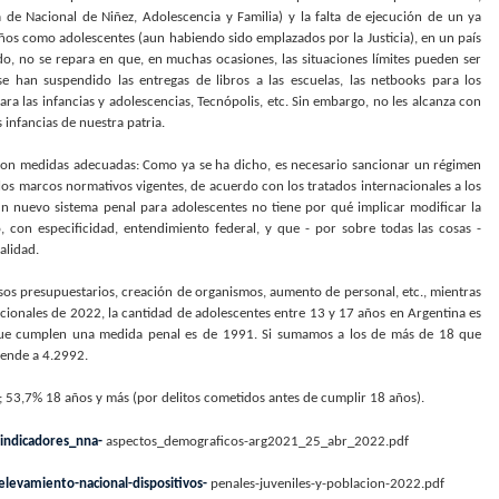
de Nacional de Niñez, Adolescencia y Familia) y la falta de ejecución de un ya
niños como adolescentes (aun habiendo sido emplazados por la Justicia), en un país
do, no se repara en que, en muchas ocasiones, las situaciones límites pueden ser
e han suspendido las entregas de libros a las escuelas, las netbooks para los
ra las infancias y adolescencias, Tecnópolis, etc. Sin embargo, no les alcanza con
 infancias de nuestra patria.
 con medidas adecuadas: Como ya se ha dicho, es necesario sancionar un régimen
los marcos normativos vigentes, de acuerdo con los tratados internacionales a los
un nuevo sistema penal para adolescentes no tiene por qué implicar modificar la
 con especificidad, entendimiento federal, y que - por sobre todas las cosas -
alidad.
sos presupuestarios, creación de organismos, aumento de personal, etc., mientras
cionales de 2022, la cantidad de adolescentes entre 13 y 17 años en Argentina es
 que cumplen una medida penal es de 1991. Si sumamos a los de más de 18 que
iende a 4.2992.
 53,7% 18 años y más (por delitos cometidos antes de cumplir 18 años).
-indicadores_nna-
aspectos_demograficos-arg2021_25_abr_2022.pdf
levamiento-nacional-dispositivos-
penales-juveniles-y-poblacion-2022.pdf