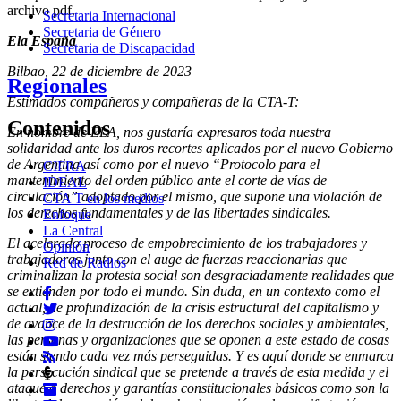
archivo pdf.
Secretaria Internacional
Secretaria de Género
Ela España
Secretaria de Discapacidad
Bilbao, 22 de diciembre de 2023
Regionales
Estimados compañeros y compañeras de la CTA-T:
Contenidos
En nombre de ELA, nos gustaría expresaros toda nuestra
solidaridad ante los duros recortes aplicados por el nuevo Gobierno
de Argentina así como por el nuevo “Protocolo para el
CIFRA
mantenimiento del orden público ante el corte de vías de
IDEAL
circulación” adoptado por el mismo, que supone una violación de
CTA T en los medios
los derechos fundamentales y de las libertades sindicales.
Enfoque
La Central
El acelerado proceso de empobrecimiento de los trabajadores y
Opinión
trabajadoras junto con el auge de fuerzas reaccionarias que
Red de Radios
criminalizan la protesta social son desgraciadamente realidades que
se extienden por todo el mundo. Sin duda, en un contexto como el
actual, de profundización de la crisis estructural del capitalismo y
de avance de la destrucción de los derechos sociales y ambientales,
las personas y organizaciones que se oponen a este estado de cosas
están siendo cada vez más perseguidas. Y es aquí donde se enmarca
la persecución sindical que se pretende a través de esta medida y el
ataque a derechos y garantías constitucionales básicos como son la