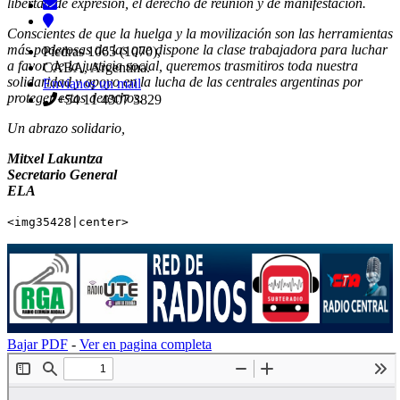
libertad de expresión, el derecho de reunión y de manifestación.
Conscientes de que la huelga y la movilización son las herramientas
más poderosas de las que dispone la clase trabajadora para luchar
Piedras 1065 (1070),
a favor de la justicia social, queremos trasmitiros toda nuestra
CABA, Argentina.
solidaridad y apoyo en la lucha de las centrales argentinas por
Envianos un mail
proteger estos derechos.
+54 11 4307 3829
Un abrazo solidario,
Mitxel Lakuntza
Secretario General
ELA
<img35428|center>
Bajar PDF
-
Ver en pagina completa