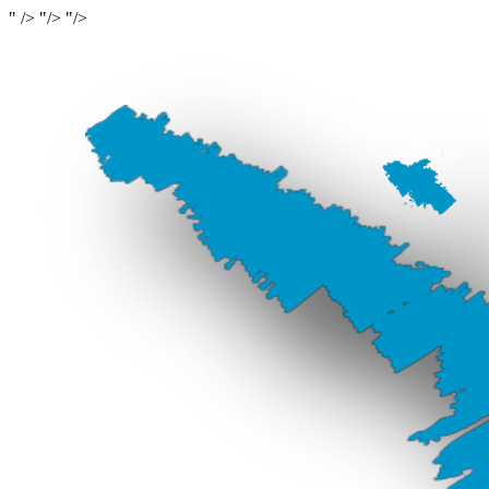
" />
"/>
"/>