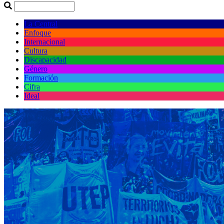
La Central
Enfoque
Internacional
Cultura
Discapacidad
Género
Formación
Cifra
Ideal