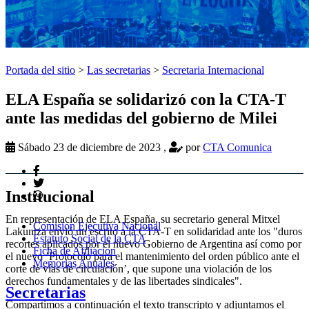
Portada del sitio
>
Las secretarias
>
Secretaria Internacional
ELA España se solidarizó con la CTA-T
ante las medidas del gobierno de Milei
Sábado 23 de diciembre de 2023
,
por
CTA Comunica
Institucional
En representación de ELA España, su secretario general Mitxel
Comision Ejecutiva Nacional
Lakuntza envió un escrito a la CTA-T en solidaridad ante los "duros
Estatuto Social de la CTA
recortes aplicados por el nuevo Gobierno de Argentina así como por
Ficha de Afiliacion
el nuevo ’Protocolo para el mantenimiento del orden público ante el
Memorias Anuales
corte de vías de circulación’, que supone una violación de los
derechos fundamentales y de las libertades sindicales".
Secretarias
Compartimos a continuación el texto transcripto y adjuntamos el