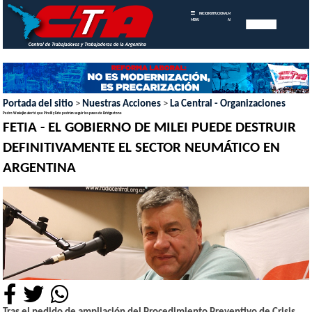
INICIO
INSTITUCIONAL
MEMORIAS
MENU
ANUALES
Portada del sitio
>
Nuestras Acciones
>
La Central - Organizaciones
Pedro Wasiejko alertó que Pirelli y Fate podrían seguir los pasos de Bridgestone
FETIA - EL GOBIERNO DE MILEI PUEDE DESTRUIR
DEFINITIVAMENTE EL SECTOR NEUMÁTICO EN
ARGENTINA