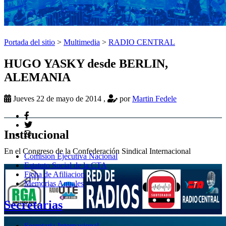
Portada del sitio
>
Multimedia
>
RADIO CENTRAL
HUGO YASKY desde BERLIN,
ALEMANIA
Jueves 22 de mayo de 2014
,
por
Martin Fedele
Institucional
En el Congreso de la Confederación Sindical Internacional
Comision Ejecutiva Nacional
Estatuto Social de la CTA
Ficha de Afiliacion
Memorias Anuales
Secretarias
Secretaria Internacional