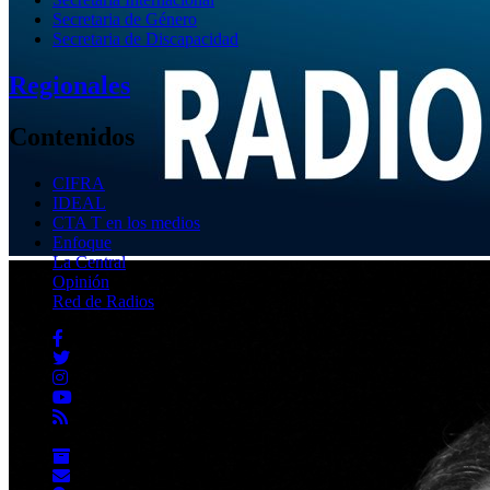
Secretaria de Género
Secretaria de Discapacidad
Regionales
Contenidos
CIFRA
IDEAL
CTA T en los medios
Enfoque
La Central
Opinión
Red de Radios