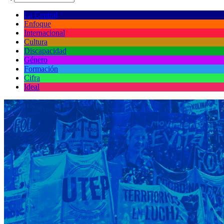
La Central
Enfoque
Internacional
Cultura
Discapacidad
Género
Formación
Cifra
Ideal