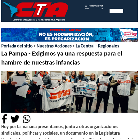
INICIO
INSTITUCIONAL
MEMORIAS
MENU
ANUALES
Portada del sitio
>
Nuestras Acciones
>
La Central - Regionales
La Pampa - Exigimos ya una respuesta para el
hambre de nuestras infancias
Hoy por la mañana presentamos, junto a otras organizaciones
sindicales, polìticas y sociales, un documento en la Legislatura