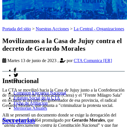
Portada del sitio
>
Nuestras Acciones
>
La Central - Organizaciones
Movilizamos a la Casa de Jujuy contra el
decreto de Gerardo Morales
Martes 13 de junio de 2023
,
por
CTA Comunica [ER]
Institucional
La CTA se movilizó hacia la Casa de Jujuy junto a la Confederación
Comision Ejecutiva Nacional
de Trabajadores de la Educación (Ctera) y el "Frente Milagro Sala"
Estatuto Social de la CTA
en rechazo al decreto del gobernador de esa provincia, el radical
Ficha de Afiliacion
Gerardo Morales, que apunta a "criminalizar la protesta social.
Memorias Anuales
Alli se presentó un documento donde se exige la derogación del
Secretarias
decreto acuerdo 8464 promulgado por
Gerardo Morales
, que
"
atenta directamente contra la Constitución Nacional
" y que fue