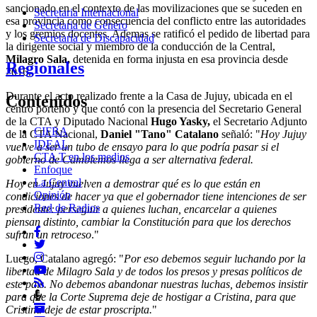
sancionado en el contexto de las movilizaciones que se suceden en
Secretaria Internacional
esa provincia como consecuencia del conflicto entre las autoridades
Secretaria de Género
y los gremios docentes. Ademas se ratificó el pedido de libertad para
Secretaria de Discapacidad
la dirigente social y miembro de la conducción de la Central,
Milagro Sala,
detenida en forma injusta en esa provincia desde
Regionales
2016.
Durante el acto realizado frente a la Casa de Jujuy, ubicada en el
Contenidos
centro porteño y que contó con la presencia del Secretario General
de la CTA y Diputado Nacional
Hugo Yasky,
el Secretario Adjunto
CIFRA
de la CTA Nacional,
Daniel "Tano" Catalano
señaló: "
Hoy Jujuy
IDEAL
vuelve a ser un tubo de ensayo para lo que podría pasar si el
CTA T en los medios
gobierno de Cambiemos llega a ser alternativa federal.
Enfoque
La Central
Hoy en Jujuy vuelven a demostrar qué es lo que están en
Opinión
condiciones de hacer ya que el gobernador tiene intenciones de ser
Red de Radios
presidente: perseguir a quienes luchan, encarcelar a quienes
piensan distinto, cambiar la Constitución para que los derechos
sufran un retroceso
."
Luego, Catalano agregó: "
Por eso debemos seguir luchando por la
libertad de Milagro Sala y de todos los presos y presas políticos de
este país. No debemos abandonar nuestras luchas, debemos insistir
para que la Corte Suprema deje de hostigar a Cristina, para que
Cristina deje de estar proscripta.
"