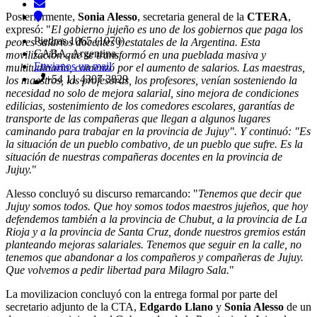
Posteriormente,
Sonia Alesso
, secretaria general de la
CTERA
,
expresó: "
El gobierno jujeño es uno de los gobiernos que paga los
Piedras 1065 (1070),
peores salarios docentes y estatales de la Argentina. Esta
CABA, Argentina.
movilización que se transformó en una pueblada masiva y
Envianos un mail
multitudinaria, comenzó por el aumento de salarios. Las maestras,
+54 11 4307 3829
los maestros, las profesoras, los profesores, venían sosteniendo la
necesidad no solo de mejora salarial, sino mejora de condiciones
edilicias, sostenimiento de los comedores escolares, garantías de
transporte de las compañeras que llegan a algunos lugares
caminando para trabajar en la provincia de Jujuy". Y continuó: "Es
la situación de un pueblo combativo, de un pueblo que sufre. Es la
situación de nuestras compañeras docentes en la provincia de
Jujuy.
"
Alesso concluyó su discurso remarcando: "
Tenemos que decir que
Jujuy somos todos. Que hoy somos todos maestros jujeños, que hoy
defendemos también a la provincia de Chubut, a la provincia de La
Rioja y a la provincia de Santa Cruz, donde nuestros gremios están
planteando mejoras salariales. Tenemos que seguir en la calle, no
tenemos que abandonar a los compañeros y compañeras de Jujuy.
Que volvemos a pedir libertad para Milagro Sala.
"
La movilizacion concluyó con la entrega formal por parte del
secretario adjunto de la CTA,
Edgardo Llano
y
Sonia Alesso
de un