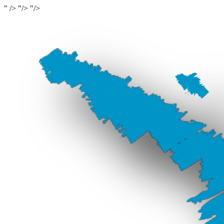
" />
"/>
"/>