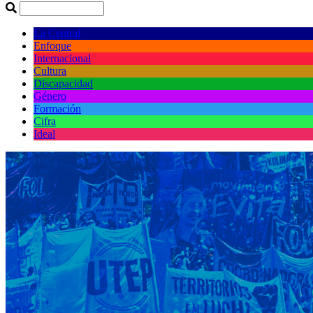
La Central
Enfoque
Internacional
Cultura
Discapacidad
Género
Formación
Cifra
Ideal