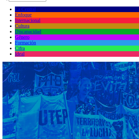
La Central
Enfoque
Internacional
Cultura
Discapacidad
Género
Formación
Cifra
Ideal