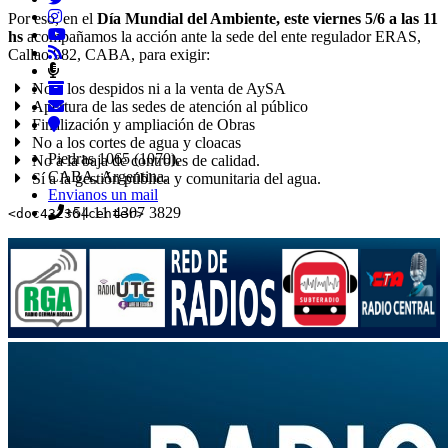
Por eso, en el
Día Mundial del Ambiente, este viernes 5/6 a las 11
hs
acompañamos la acción ante la sede del ente regulador ERAS,
Callao 982, CABA, para exigir:
No a los despidos ni a la venta de AySA
Apertura de las sedes de atención al público
Finalización y ampliación de Obras
No a los cortes de agua y cloacas
Piedras 1065 (1070),
No a la baja de controles de calidad.
CABA, Argentina.
Sí a la gestión pública y comunitaria del agua.
Envianos un mail
+54 11 4307 3829
<doc43236|center>