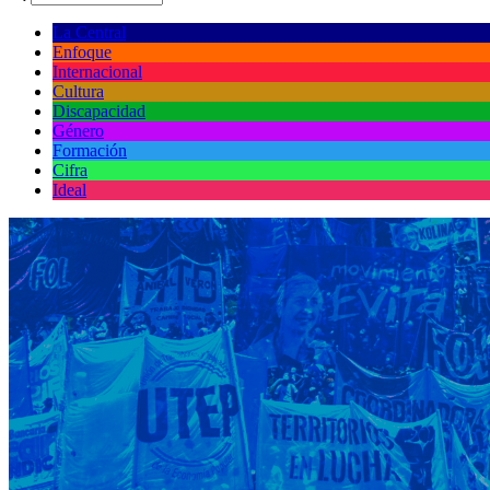
La Central
Enfoque
Internacional
Cultura
Discapacidad
Género
Formación
Cifra
Ideal