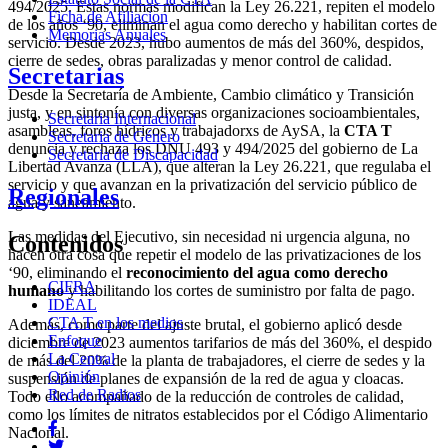
494/2025. Estas normas modifican la Ley 26.221, repiten el modelo
Ficha de Afiliacion
de los años ‘90, eliminan el agua como derecho y habilitan cortes de
Memorias Anuales
servicio. Desde 2023, hubo aumentos de más del 360%, despidos,
cierre de sedes, obras paralizadas y menor control de calidad.
Secretarias
Desde la Secretaría de Ambiente, Cambio climático y Transición
justa, y en sintonía con diversas organizaciones socioambientales,
Secretaria Internacional
asambleas, foros hídricos y trabajadorxs de AySA, la
CTA T
Secretaria de Género
denuncia y rechaza los DNU 493 y 494/2025 del gobierno de La
Secretaria de Discapacidad
Libertad Avanza (LLA), que alteran la Ley 26.221, que regulaba el
servicio y que avanzan en la privatización del servicio público de
Regionales
agua y saneamiento.
Las medidas del Ejecutivo, sin necesidad ni urgencia alguna, no
Contenidos
hacen otra cosa que repetir el modelo de las privatizaciones de los
‘90, eliminando el
reconocimiento del agua como derecho
CIFRA
humano
y habilitando los cortes de suministro por falta de pago.
IDEAL
CTA T en los medios
Además, como parte del ajuste brutal, el gobierno aplicó desde
Enfoque
diciembre de 2023 aumentos tarifarios de más del 360%, el despido
La Central
de más del 20% de la planta de trabajadores, el cierre de sedes y la
Opinión
suspensión de planes de expansión de la red de agua y cloacas.
Red de Radios
Todo ello acompañado de la reducción de controles de calidad,
como los límites de nitratos establecidos por el Código Alimentario
Nacional.