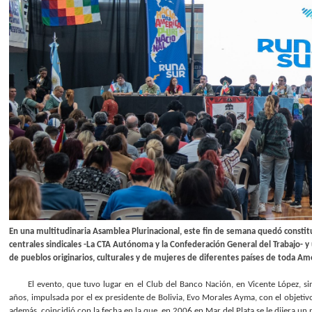
En una multitudinaria Asamblea Plurinacional, este fin de semana quedó constitui
centrales sindicales -La CTA Autónoma y la Confederación General del Trabajo- y u
de pueblos originarios, culturales y de mujeres de diferentes países de toda Amé
El evento, que tuvo lugar en el Club del Banco Nación, en Vicente López, s
años, impulsada por el ex presidente de Bolivia, Evo Morales Ayma, con el objetivo
además, coincidió con la fecha en la que, en 2006 en Mar del Plata se le dijera un