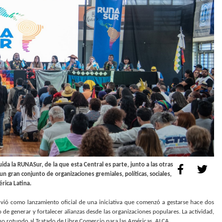
da la RUNASur, de la que esta Central es parte, junto a las otras
n gran conjunto de organizaciones gremiales, políticas, sociales,
rica Latina.
irvió como lanzamiento oficial de una iniciativa que comenzó a gestarse hace dos
 de generar y fortalecer alianzas desde las organizaciones populares. La actividad,
 no rotundo al Tratado de Libre Comercio para las Américas, ALCA.