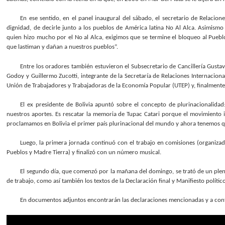
En ese sentido, en el panel inaugural del sábado, el secretario de Relacio
dignidad, de decirle junto a los pueblos de América latina No Al Alca. Asimismo 
quien hizo mucho por el No al Alca, exigimos que se termine el bloqueo al Pueb
que lastiman y dañan a nuestros pueblos”.
Entre los oradores también estuvieron el Subsecretario de Cancillería Gust
Godoy y Guillermo Zucotti, integrante de la Secretaría de Relaciones Internacion
Unión de Trabajadores y Trabajadoras de la Economía Popular (UTEP) y, finalmente
El ex presidente de Bolivia apuntó sobre el concepto de plurinacionalidad
nuestros aportes. Es rescatar la memoria de Tupac Catari porque el movimiento 
proclamamos en Bolivia el primer país plurinacional del mundo y ahora tenemos qu
Luego, la primera jornada continuó con el trabajo en comisiones (organizad
Pueblos y Madre Tierra) y finalizó con un número musical.
El segundo día, que comenzó por la mañana del domingo, se trató de un plen
de trabajo, como así también los textos de la Declaración final y Manifiesto políti
En documentos adjuntos encontrarán las declaraciones mencionadas y a conti