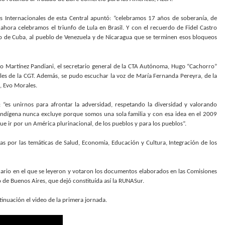
nes Internacionales de esta Central apuntó: “celebramos 17 años de soberanía, de
ahora celebramos el triunfo de Lula en Brasil. Y con el recuerdo de Fidel Castro
lo de Cuba, al pueblo de Venezuela y de Nicaragua que se terminen esos bloqueos
avo Martínez Pandiani, el secretario general de la CTA Autónoma, Hugo “Cachorro”
ales de la CGT. Además, se pudo escuchar la voz de María Fernanda Pereyra, de la
, Evo Morales.
: “es unirnos para afrontar la adversidad, respetando la diversidad y valorando
indígena nunca excluye porque somos una sola familia y con esa idea en el 2009
e ir por un América plurinacional, de los pueblos y para los pueblos”.
as por las temáticas de Salud, Economía, Educación y Cultura, Integración de los
ario en el que se leyeron y votaron los documentos elaborados en las Comisiones
co de Buenos Aires, que dejó constituída así la RUNASur.
nuación el video de la primera jornada.