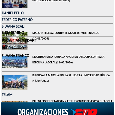
PROTESTA SOCIAL
(01/10/2025)
DANIEL BELLO
FEDERICO PATERNÓ
SILVANA SCALI
ELISA SEMINO
MARCHA FEDERAL CONTRA EL AJUSTE DE MILEI EN SALUD
(20/05/2026)
JORGE ‘TANO’ PISANI
RUBÉN CIURÓ
SILVANA FRANCO
MULTITUDINARIA JORNADA NACIONAL DE LUCHA CONTRA LA
REFORMA LABORAL
(11/02/2026)
RUMBO A LA MARCHA POR LA SALUD Y LA UNIVERSIDAD PÚBLICA
(16/09/2025)
TÉLAM
DELEGACIONES DE FATPREN Y ATE FUERON RECIBIDAS POR EL BLOQUE
DE UXP
(13/03/2024)