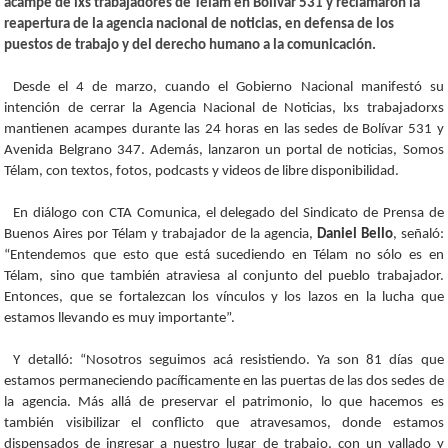
acampe de lxs trabajadores de Télam en Bolívar 531 y reclamaron la
reapertura de la agencia nacional de noticias, en defensa de los
puestos de trabajo y del derecho humano a la comunicación.
Desde el 4 de marzo, cuando el Gobierno Nacional manifestó su
intención de cerrar la Agencia Nacional de Noticias, lxs trabajadorxs
mantienen acampes durante las 24 horas en las sedes de Bolívar 531 y
Avenida Belgrano 347. Además, lanzaron un portal de noticias, Somos
Télam, con textos, fotos, podcasts y videos de libre disponibilidad.
En diálogo con CTA Comunica, el delegado del Sindicato de Prensa de
Buenos Aires por Télam y trabajador de la agencia,
Daniel Bello
, señaló:
“Entendemos que esto que está sucediendo en Télam no sólo es en
Télam, sino que también atraviesa al conjunto del pueblo trabajador.
Entonces, que se fortalezcan los vínculos y los lazos en la lucha que
estamos llevando es muy importante”.
Y detalló: “Nosotros seguimos acá resistiendo. Ya son 81 días que
estamos permaneciendo pacíficamente en las puertas de las dos sedes de
la agencia. Más allá de preservar el patrimonio, lo que hacemos es
también visibilizar el conflicto que atravesamos, donde estamos
dispensados de ingresar a nuestro lugar de trabajo, con un vallado y