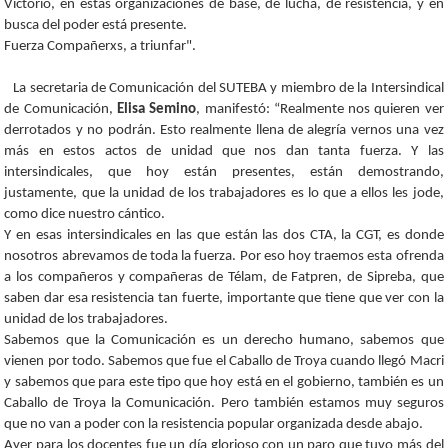
Victorio, en estas organizaciones de base, de lucha, de resistencia, y en
busca del poder está presente.
Fuerza Compañerxs, a triunfar".
La secretaria de Comunicación del SUTEBA y miembro de la Intersindical
de Comunicación,
Elisa Semino
, manifestó: “Realmente nos quieren ver
derrotados y no podrán. Esto realmente llena de alegría vernos una vez
más en estos actos de unidad que nos dan tanta fuerza. Y las
intersindicales, que hoy están presentes, están demostrando,
justamente, que la unidad de los trabajadores es lo que a ellos les jode,
como dice nuestro cántico.
Y en esas intersindicales en las que están las dos CTA, la CGT, es donde
nosotros abrevamos de toda la fuerza. Por eso hoy traemos esta ofrenda
a los compañeros y compañeras de Télam, de Fatpren, de Sipreba, que
saben dar esa resistencia tan fuerte, importante que tiene que ver con la
unidad de los trabajadores.
Sabemos que la Comunicación es un derecho humano, sabemos que
vienen por todo. Sabemos que fue el Caballo de Troya cuando llegó Macri
y sabemos que para este tipo que hoy está en el gobierno, también es un
Caballo de Troya la Comunicación. Pero también estamos muy seguros
que no van a poder con la resistencia popular organizada desde abajo.
Ayer para los docentes fue un día glorioso con un paro que tuvo más del