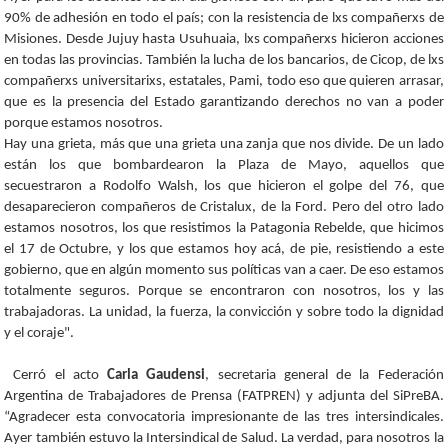
90% de adhesión en todo el país; con la resistencia de lxs compañerxs de
Misiones. Desde Jujuy hasta Usuhuaia, lxs compañerxs hicieron acciones
en todas las provincias. También la lucha de los bancarios, de Cicop, de lxs
compañerxs universitarixs, estatales, Pami, todo eso que quieren arrasar,
que es la presencia del Estado garantizando derechos no van a poder
porque estamos nosotros.
Hay una grieta, más que una grieta una zanja que nos divide. De un lado
están los que bombardearon la Plaza de Mayo, aquellos que
secuestraron a Rodolfo Walsh, los que hicieron el golpe del 76, que
desaparecieron compañeros de Cristalux, de la Ford. Pero del otro lado
estamos nosotros, los que resistimos la Patagonia Rebelde, que hicimos
el 17 de Octubre, y los que estamos hoy acá, de pie, resistiendo a este
gobierno, que en algún momento sus políticas van a caer. De eso estamos
totalmente seguros. Porque se encontraron con nosotros, los y las
trabajadoras. La unidad, la fuerza, la convicción y sobre todo la dignidad
y el coraje".
Cerró el acto
Carla Gaudensi
, secretaria general de la Federación
Argentina de Trabajadores de Prensa (FATPREN) y adjunta del SiPreBA.
“Agradecer esta convocatoria impresionante de las tres intersindicales.
Ayer también estuvo la Intersindical de Salud. La verdad, para nosotros la