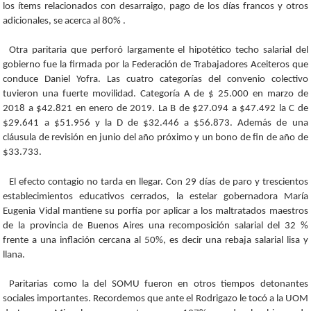
los ítems relacionados con desarraigo, pago de los días francos y otros
adicionales, se acerca al 80% .
Otra paritaria que perforó largamente el hipotético techo salarial del
gobierno fue la firmada por la Federación de Trabajadores Aceiteros que
conduce Daniel Yofra. Las cuatro categorías del convenio colectivo
tuvieron una fuerte movilidad. Categoría A de $ 25.000 en marzo de
2018 a $42.821 en enero de 2019. La B de $27.094 a $47.492 la C de
$29.641 a $51.956 y la D de $32.446 a $56.873. Además de una
cláusula de revisión en junio del año próximo y un bono de fin de año de
$33.733.
El efecto contagio no tarda en llegar. Con 29 días de paro y trescientos
establecimientos educativos cerrados, la estelar gobernadora María
Eugenia Vidal mantiene su porfía por aplicar a los maltratados maestros
de la provincia de Buenos Aires una recomposición salarial del 32 %
frente a una inflación cercana al 50%, es decir una rebaja salarial lisa y
llana.
Paritarias como la del SOMU fueron en otros tiempos detonantes
sociales importantes. Recordemos que ante el Rodrigazo le tocó a la UOM