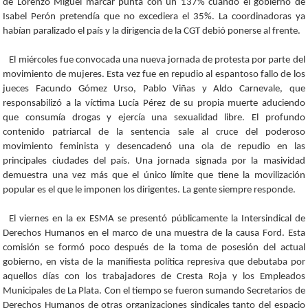
de Lorenzo Miguel marcar punta con un 137% cuando el gobierno de
Isabel Perón pretendía que no excediera el 35%. La coordinadoras ya
habían paralizado el país y la dirigencia de la CGT debió ponerse al frente.
El miércoles fue convocada una nueva jornada de protesta por parte del
movimiento de mujeres. Esta vez fue en repudio al espantoso fallo de los
jueces Facundo Gómez Urso, Pablo Viñas y Aldo Carnevale, que
responsabilizó a la víctima Lucía Pérez de su propia muerte aduciendo
que consumía drogas y ejercía una sexualidad libre. El profundo
contenido patriarcal de la sentencia sale al cruce del poderoso
movimiento feminista y desencadenó una ola de repudio en las
principales ciudades del país. Una jornada signada por la masividad
demuestra una vez más que el único límite que tiene la movilización
popular es el que le imponen los dirigentes. La gente siempre responde.
El viernes en la ex ESMA se presentó públicamente la Intersindical de
Derechos Humanos en el marco de una muestra de la causa Ford. Esta
comisión se formó poco después de la toma de posesión del actual
gobierno, en vista de la manifiesta política represiva que debutaba por
aquellos días con los trabajadores de Cresta Roja y los Empleados
Municipales de La Plata. Con el tiempo se fueron sumando Secretarios de
Derechos Humanos de otras organizaciones sindicales tanto del espacio