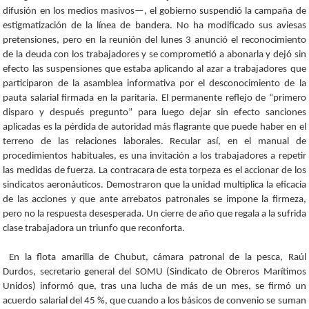
difusión en los medios masivos—, el gobierno suspendió la campaña de
estigmatización de la línea de bandera. No ha modificado sus aviesas
pretensiones, pero en la reunión del lunes 3 anunció el reconocimiento
de la deuda con los trabajadores y se comprometió a abonarla y dejó sin
efecto las suspensiones que estaba aplicando al azar a trabajadores que
participaron de la asamblea informativa por el desconocimiento de la
pauta salarial firmada en la paritaria. El permanente reflejo de “primero
disparo y después pregunto” para luego dejar sin efecto sanciones
aplicadas es la pérdida de autoridad más flagrante que puede haber en el
terreno de las relaciones laborales. Recular así, en el manual de
procedimientos habituales, es una invitación a los trabajadores a repetir
las medidas de fuerza. La contracara de esta torpeza es el accionar de los
sindicatos aeronáuticos. Demostraron que la unidad multiplica la eficacia
de las acciones y que ante arrebatos patronales se impone la firmeza,
pero no la respuesta desesperada. Un cierre de año que regala a la sufrida
clase trabajadora un triunfo que reconforta.
En la flota amarilla de Chubut, cámara patronal de la pesca, Raúl
Durdos, secretario general del SOMU (Sindicato de Obreros Marítimos
Unidos) informó que, tras una lucha de más de un mes, se firmó un
acuerdo salarial del 45 %, que cuando a los básicos de convenio se suman