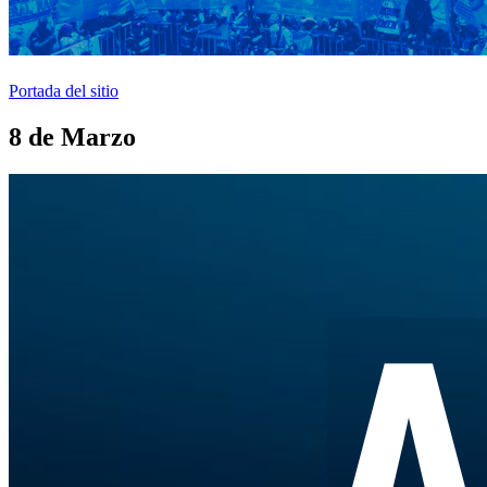
Portada del sitio
8 de Marzo