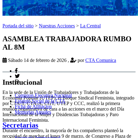
Portada del sitio
>
Nuestras Acciones
>
La Central
ASAMBLEA TRABAJADORA RUMBO
AL 8M
Sábado 14 de febrero de 2026
,
por
CTA Comunica
Institucional
En la sede de la Unión de Trabajadores y Trabajadoras de la
Comision Ejecutiva Nacional
Economía Popular (UTEP), el Bloque Sindical Feminista, integrado
Estatuto Social de la CTA
por CTA-T, CTA-A, CGT, UTEP y CCC, realizó la primera
Ficha de Afiliacion
reunión organizativa de cara a las acciones en el marco del Día
Memorias Anuales
Internacional de la Mujer y Disidencias Trabajadoras y Paro
Internacional Feminista.
Secretarias
Durante el encuentro, la mayoría de lxs compañerxs planteó la
necesidad de marchar el lunes 9 de marzo, de Congreso a Plaza de
Secretaria Internacional