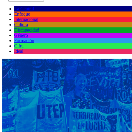
La Central
Enfoque
Internacional
Cultura
Discapacidad
Género
Formación
Cifra
Ideal