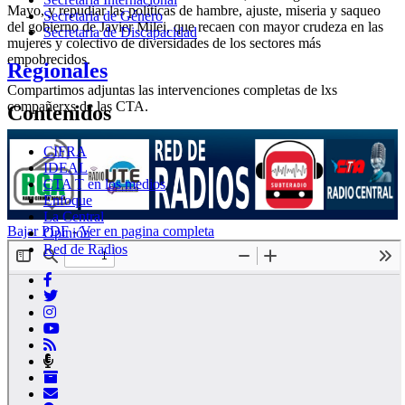
Mayo, y repudiar las políticas de hambre, ajuste, miseria y saqueo
Secretaria de Género
del gobierno de Javier Milei, que recaen con mayor crudeza en las
Secretaria de Discapacidad
mujeres y colectivo de diversidades de los sectores más
empobrecidos.
Regionales
Compartimos adjuntas las intervenciones completas de lxs
compañerxs de las CTA.
Contenidos
CIFRA
IDEAL
CTA T en los medios
Enfoque
La Central
Bajar PDF
-
Ver en pagina completa
Opinión
Red de Radios