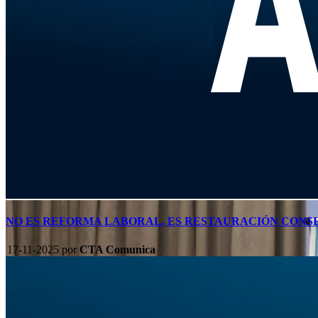
NO ES REFORMA LABORAL, ES RESTAURACIÓN CON
17-11-2025
por
CTA Comunica