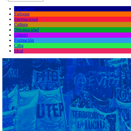
La Central
Enfoque
Internacional
Cultura
Discapacidad
Género
Formación
Cifra
Ideal