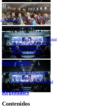
a Justicia Social
Institucional
Comision Ejecutiva Nacional
Estatuto Social de la CTA
Ficha de Afiliacion
Memorias Anuales
Secretarias
Secretaria Internacional
Secretaria de Género
Secretaria de Discapacidad
Regionales
Contenidos