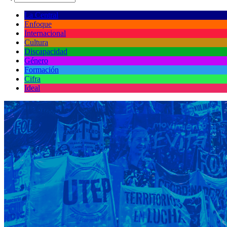
La Central
Enfoque
Internacional
Cultura
Discapacidad
Género
Formación
Cifra
Ideal