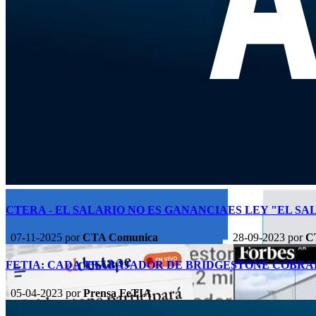
CTERA - EL SALARIO NO ES GANANCIA
ES LEY "EL SA
07-11-2025
por
CTA Comunica
28-09-2023
por
C
FETIA: CADA TRABAJADOR DE BRIDGESTONE COBRA
05-04-2023
por
Prensa FeTIA