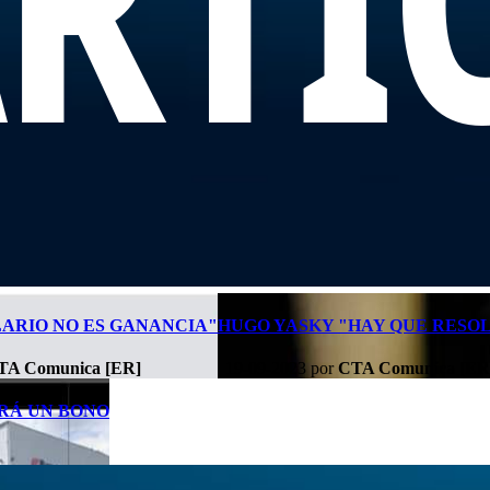
LARIO NO ES GANANCIA"
HUGO YASKY "HAY QUE RESO
TA Comunica [ER]
19-09-2023
por
CTA Comunica [ER
RÁ UN BONO