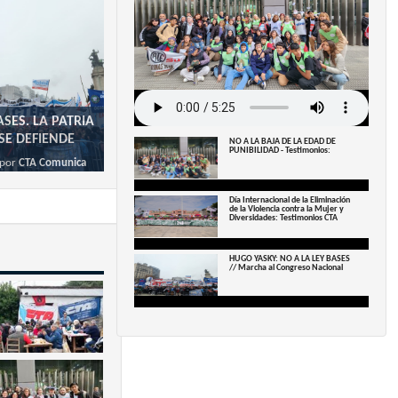
ASES. LA PATRIA
SE DEFIENDE
NO A LA BAJA DE LA EDAD DE
PUNIBILIDAD - Testimonios:
por
CTA Comunica
Día Internacional de la Eliminación
de la Violencia contra la Mujer y
Diversidades: Testimonios CTA
HUGO YASKY: NO A LA LEY BASES
// Marcha al Congreso Nacional