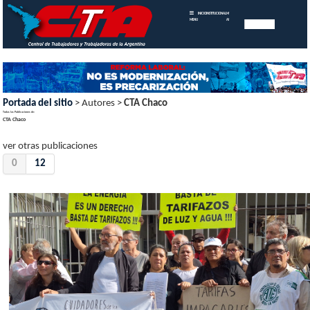
INICIO
INSTITUCIONAL
MEMORIAS
MENU
ANUALES
Portada del sitio
> Autores >
CTA Chaco
Todas las Publicaciones de:
CTA Chaco
ver otras publicaciones
0
12