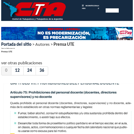
INICIO
INSTITUCIONAL
MEMORIAS
MENU
ANUALES
Portada del sitio
> Autores >
Prensa UTE
Todas las Publicaciones de:
Prensa UTE
ver otras publicaciones
0
12
24
36