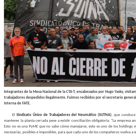
Integrantes de la Mesa Nacional de la CTA-T, encabezados por Hugo Yasky, visitam
trabajadores despedidos ilegalmente. Fuimos recibidos por el secretario genera
interna de FATE.
El
Sindicato Único de Trabajadores del Neumático (SUTNA)
, que conduc
mantener la planta cerrada pese a existir conciliación obligatoria. "La empresa a
Esto no es una PyME que no sabe cómo manejarse, esto es uno de los holdings má
necesarias, posibles e imposibles, para que cada uno de los compañeros vuelva a es