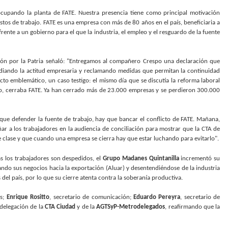
upando la planta de FATE. Nuestra presencia tiene como principal motivación
tos de trabajo. FATE es una empresa con más de 80 años en el país, beneficiaria a
frente a un gobierno para el que la industria, el empleo y el resguardo de la fuente
ión por la Patria señaló: "Entregamos al compañero Crespo una declaración que
diando la actitud empresaria y reclamando medidas que permitan la continuidad
licto emblemático, un caso testigo: el mismo día que se discutía la reforma laboral
o, cerraba FATE. Ya han cerrado más de 23.000 empresas y se perdieron 300.000
y que defender la fuente de trabajo, hay que bancar el conflicto de FATE. Mañana,
r a los trabajadores en la audiencia de conciliación para mostrar que la CTA de
de clase y que cuando una empresa se cierra hay que estar luchando para evitarlo".
as los trabajadores son despedidos, el
Grupo Madanes Quintanilla
incrementó su
ndo sus negocios hacia la exportación (Aluar) y desentendiéndose de la industria
del país, por lo que su cierre atenta contra la soberanía productiva.
as;
Enrique Rositto
, secretario de comunicación;
Eduardo Pereyra
, secretario de
 delegación de la
CTA Ciudad
y de la
AGTSyP-Metrodelegados
, reafirmando que la