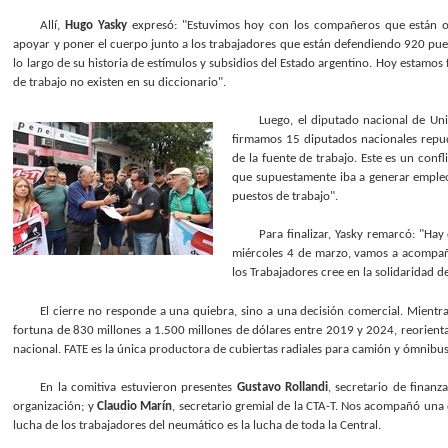
Allí,
Hugo Yasky
expresó: "Estuvimos hoy con los compañeros que están oc
apoyar y poner el cuerpo junto a los trabajadores que están defendiendo 920 pues
lo largo de su historia de estímulos y subsidios del Estado argentino. Hoy estamos 
de trabajo no existen en su diccionario".
Luego, el diputado nacional de Un
firmamos 15 diputados nacionales repu
de la fuente de trabajo. Este es un conf
que supuestamente iba a generar emple
puestos de trabajo".
Para finalizar, Yasky remarcó: "Ha
miércoles 4 de marzo, vamos a acompaña
los Trabajadores cree en la solidaridad 
El cierre no responde a una quiebra, sino a una decisión comercial. Mientr
fortuna de 830 millones a 1.500 millones de dólares entre 2019 y 2024, reorienta
nacional. FATE es la única productora de cubiertas radiales para camión y ómnibus 
En la comitiva estuvieron presentes
Gustavo Rollandi
, secretario de finanz
organización; y
Claudio Marín
, secretario gremial de la CTA-T. Nos acompañó una
lucha de los trabajadores del neumático es la lucha de toda la Central.