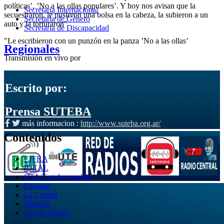
políticas’, ’No a las ollas populares’. Y hoy nos avisan que la
Secretaria Internacional
secuestraron, le pusieron una bolsa en la cabeza, la subieron a un
Secretaria de Género
auto y la torturaron"
Secretaria de Discapacidad
"Le escribieron con un punzón en la panza ’No a las ollas’
Regionales
Transmisión en vivo por
Escrito por:
Prensa SUTEBA
más informacion :
http://www.suteba.org.ar/
Contenidos
CIFRA
IDEAL
CTA T en los medios
Enfoque
La Central
Opinión
Red de Radios