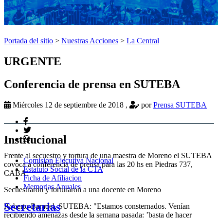
Portada del sitio
>
Nuestras Acciones
>
La Central
URGENTE
Conferencia de prensa en SUTEBA
Miércoles 12 de septiembre de 2018
,
por
Prensa SUTEBA
Institucional
Frente al secuestro y tortura de una maestra de Moreno el SUTEBA
Comision Ejecutiva Nacional
covoca a conferencia de prensa para las 20 hs en Piedras 737,
Estatuto Social de la CTA
CABA.
Ficha de Afiliacion
Memorias Anuales
Secuestraron y torturaron a una docente en Moreno
Secretarias
Roberto Baradel, SUTEBA: "Estamos consternados. Venían
recibiendo amenazas desde la semana pasada: ’basta de hacer