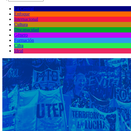
La Central
Enfoque
Internacional
Cultura
Discapacidad
Género
Formación
Cifra
Ideal