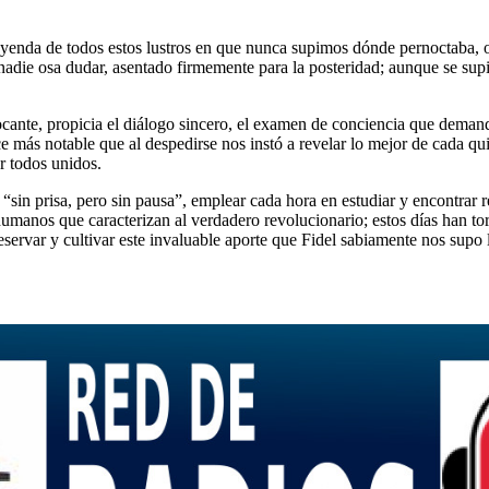
eyenda de todos estos lustros en que nunca supimos dónde pernoctaba, 
 nadie osa dudar, asentado firmemente para la posteridad; aunque se sup
ocante, propicia el diálogo sincero, el examen de conciencia que deman
hace más notable que al despedirse nos instó a revelar lo mejor de cada 
 todos unidos.
in prisa, pero sin pausa”, emplear cada hora en estudiar y encontrar re
humanos que caracterizan al verdadero revolucionario; estos días han tor
servar y cultivar este invaluable aporte que Fidel sabiamente nos supo 