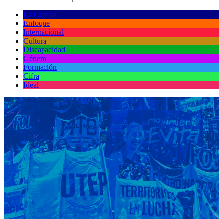
La Central
Enfoque
Internacional
Cultura
Discapacidad
Género
Formación
Cifra
Ideal