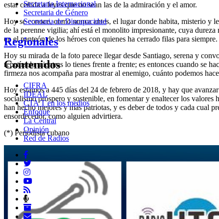
Secretaria Internacional
estar ceñida a leyes que no sean las de la admiración y el amor.
Secretaria de Género
Secretaria de Discapacidad
Hoy se conoce, como nunca antes, el lugar donde habita, misterio y l
de la perenne vigilia; ahí está el monolito impresionante, cuya dureza
en el panteón de los héroes con quienes ha cerrado filas para siempre.
Regionales
Hoy su mirada de la foto parece llegar desde Santiago, serena y conv
Contenidos
repetírsela mientras lo tienes frente a frente; es entonces cuando se 
firmeza nos acompaña para mostrar al enemigo, cuánto podemos hacer
CIFRA
Hoy estamos a 445 días del 24 de febrero de 2018, y hay que avanzar “s
IDEAL
socialismo próspero y sostenible, en fomentar y enaltecer los valores 
CTA T en los medios
han hecho mejores y más patriotas, y es deber de todos y cada cual pre
Enfoque
ensordecedor, como alguien advirtiera.
La Central
Opinión
(*) Periodista cubano
Red de Radios