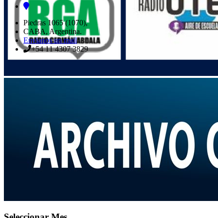
Piedras 1065 (1070),
CABA, Argentina.
Envianos un mail
+54 11 4307 3829
Seleccionar Mes