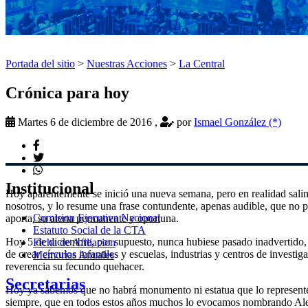
Portada del sitio
>
Nuestras Acciones
>
La Central
Crónica para hoy
Martes 6 de diciembre de 2016
,
por
Ismael González (*)
Institucional
Hoy aparentemente se inició una nueva semana, pero en realidad sali
nosotros, y lo resume una frase contundente, apenas audible, que no 
Comision Ejecutiva Nacional
aporta, su alerta permanente y oportuna.
Estatuto Social de la CTA
Hoy 5 de diciembre, por supuesto, nunca hubiese pasado inadvertido, p
Ficha de Afiliacion
de crear círculos infantiles y escuelas, industrias y centros de inves
Memorias Anuales
reverencia su fecundo quehacer.
Secretarias
Hoy ya sabemos que no habrá monumento ni estatua que lo represente, 
siempre, que en todos estos años muchos lo evocamos nombrando Alejand