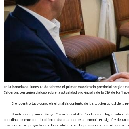
En la jornada del lunes 13 de febrero el primer mandatario provincial Sergio Uña
Calderón, con quien dialogó sobre la actualidad provincial y de la CTA de lxs Trab
El encuentro tuvo como eje el análisis conjunto de la situación actual de la pr
Nuestro Compañero Sergio Calderón detalló: "pudimos dialogar sobre a
coordinadamente con el Gobierno durante todo este tiempo". Prosiguió y destacó 
nosotrxs en el proyecto que lleva adelante en la provincia y con el aporte de