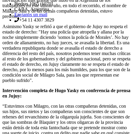
movilización más grande que hubo en la Argentina de los
Piedras 1065 (1070),
trabajadores en este último año, en todo el recorrido, el nombre de
CABA, Argentina.
Milagro Sala y de las demás compañeras detenidas, estuvo
Envianos un mail
presente”.
+54 11 4307 3829
Asimismo Yasky se refirió a que el gobierno de Jujuy no respeta el
estado de derecho: "Hay una policía que atropella y allana por la
noche simplemente diciendo ’somos la policía de Morales’. No hay
orden de allanamiento, no hay jueces, se avasalla la libertad. Es una
verdadera republiqueta donde se avasalla el estado de derecho a
diferencia del resto del país, nosotros podemos tener muchas críticas
al resto de los gobernadores y del gobierno nacional, pero se respeta
el estado de derecho, en Jujuy claramente no se respeta el estado de
derecho, por lo menos para los más humildes, para los que son de la
condición social de Milagro Sala, para los que representan ese
pueblo sufrido".
Intervención completa de Hugo Yasky en conferencia de prensa
en Jujuy:
“Estuvimos con Milagro, con las otras compañeras detenidas, con
sus hijos, sus nietos y las compañeras son conscientes de que son
rehenes del revanchismo de la oligarquía jujeña. Son conscientes de
que las sombras de Blaquier y los otros oligarcas de la provincia
están detrás de toda esta fantochada que se pretende mostrar como
una suerte de juicio, contra un delito que nadie sabe en qué consiste