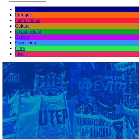
La Central
Enfoque
Internacional
Cultura
Discapacidad
Género
Formación
Cifra
Ideal