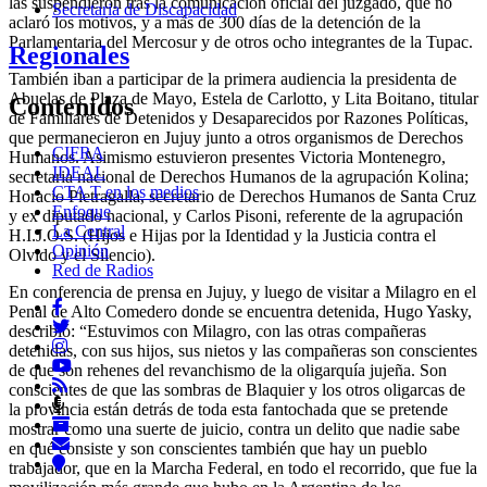
las suspendieron tras la comunicación oficial del juzgado, que no
Secretaria de Discapacidad
aclaró los motivos, y a más de 300 días de la detención de la
Parlamentaria del Mercosur y de otros ocho integrantes de la Tupac.
Regionales
También iban a participar de la primera audiencia la presidenta de
Abuelas de Plaza de Mayo, Estela de Carlotto, y Lita Boitano, titular
Contenidos
de Familiares de Detenidos y Desaparecidos por Razones Políticas,
que permanecieron en Jujuy junto a otros organismos de Derechos
CIFRA
Humanos. Asimismo estuvieron presentes Victoria Montenegro,
IDEAL
secretaria nacional de Derechos Humanos de la agrupación Kolina;
CTA T en los medios
Horacio Pietragalla, secretario de Derechos Humanos de Santa Cruz
Enfoque
y ex diputado nacional, y Carlos Pisoni, referente de la agrupación
La Central
H.I.J.O.S. (Hijos e Hijas por la Identidad y la Justicia contra el
Opinión
Olvido y el Silencio).
Red de Radios
En conferencia de prensa en Jujuy, y luego de visitar a Milagro en el
Penal de Alto Comedero donde se encuentra detenida, Hugo Yasky,
describió: “Estuvimos con Milagro, con las otras compañeras
detenidas, con sus hijos, sus nietos y las compañeras son conscientes
de que son rehenes del revanchismo de la oligarquía jujeña. Son
conscientes de que las sombras de Blaquier y los otros oligarcas de
la provincia están detrás de toda esta fantochada que se pretende
mostrar como una suerte de juicio, contra un delito que nadie sabe
en qué consiste y son conscientes también que hay un pueblo
trabajador, que en la Marcha Federal, en todo el recorrido, que fue la