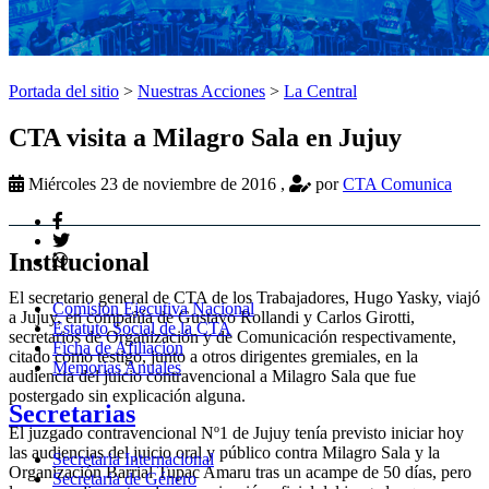
Portada del sitio
>
Nuestras Acciones
>
La Central
CTA visita a Milagro Sala en Jujuy
Miércoles 23 de noviembre de 2016
,
por
CTA Comunica
Institucional
El secretario general de CTA de los Trabajadores, Hugo Yasky, viajó
Comision Ejecutiva Nacional
a Jujuy, en compañía de Gustavo Rollandi y Carlos Girotti,
Estatuto Social de la CTA
secretarios de Organización y de Comunicación respectivamente,
Ficha de Afiliacion
citado como testigo, junto a otros dirigentes gremiales, en la
Memorias Anuales
audiencia del juicio contravencional a Milagro Sala que fue
postergado sin explicación alguna.
Secretarias
El juzgado contravencional Nº1 de Jujuy tenía previsto iniciar hoy
las audiencias del juicio oral y público contra Milagro Sala y la
Secretaria Internacional
Organización Barrial Tupac Amaru tras un acampe de 50 días, pero
Secretaria de Género