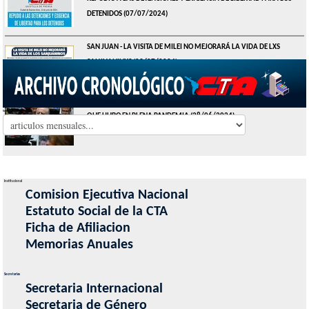
DETENIDOS
(07/07/2024)
SAN JUAN - LA VISITA DE MILEI NO MEJORARÁ LA VIDA DE LXS
SANJUANINXS
(03/07/2024)
HUGO YASKY - HOY HAY MÁS INDIGENCIA EN LA ARGENTINA DE LA
Seleccionar Mes
QUE HUBO EN PLENA PANDEMIA
(28/06/2024)
Institucional
Comision Ejecutiva Nacional
Estatuto Social de la CTA
Ficha de Afiliacion
Memorias Anuales
Secretarias
Secretaria Internacional
Secretaria de Género