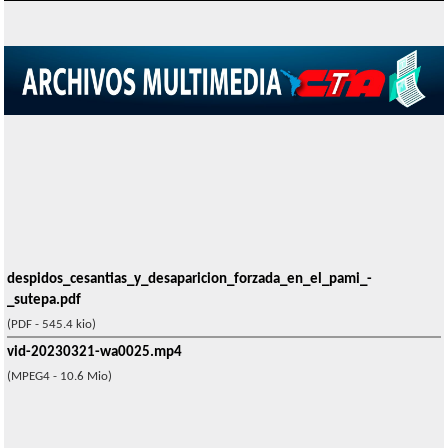
despidos_cesantias_y_desaparicion_forzada_en_el_pami_-
_sutepa.pdf
(PDF - 545.4 kio)
vid-20230321-wa0025.mp4
(MPEG4 - 10.6 Mio)