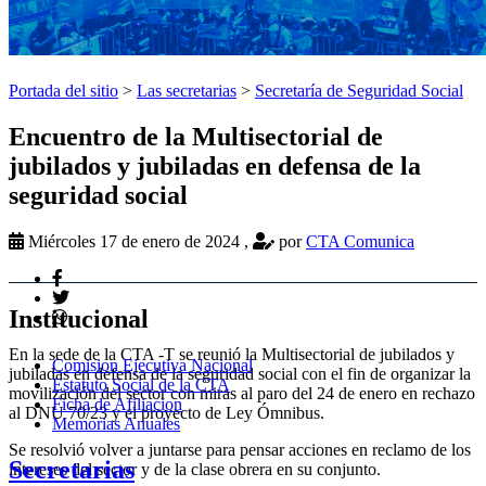
Portada del sitio
>
Las secretarias
>
Secretaría de Seguridad Social
Encuentro de la Multisectorial de
jubilados y jubiladas en defensa de la
seguridad social
Miércoles 17 de enero de 2024
,
por
CTA Comunica
Institucional
En la sede de la CTA -T se reunió la Multisectorial de jubilados y
Comision Ejecutiva Nacional
jubiladas en defensa de la seguridad social con el fin de organizar la
Estatuto Social de la CTA
movilización del sector con miras al paro del 24 de enero en rechazo
Ficha de Afiliacion
al DNU 70/23 y el proyecto de Ley Ómnibus.
Memorias Anuales
Se resolvió volver a juntarse para pensar acciones en reclamo de los
Secretarias
intereses del sector y de la clase obrera en su conjunto.