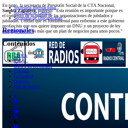
En tanto, la secretaria de Previsión Social de la CTA Nacional,
Secretaria Internacional
Sandra Zapatero
, expresó: "Esta reunión es importante porque es
Secretaria de Género
el comienzo de la unidad de las organizaciones de jubilados y
Secretaria de Discapacidad
jubiladas. Unidad que es fundamental para enfrentar a este gobierno
neofascista que nos quiere imponer un DNU y un proyecto de ley
Regionales
ómnibus que no es más que un plan de negocios para unos pocos."
Contenidos
CIFRA
IDEAL
CTA T en los medios
Enfoque
La Central
Opinión
Red de Radios