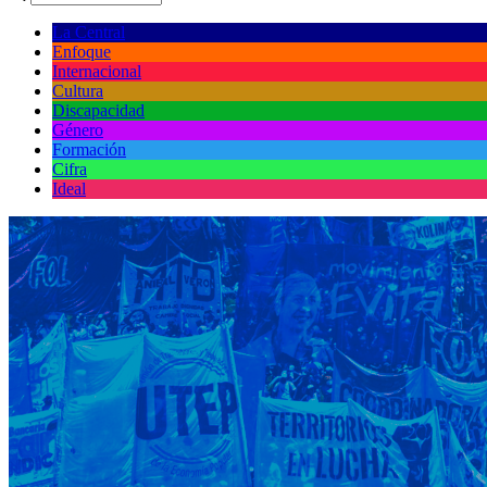
La Central
Enfoque
Internacional
Cultura
Discapacidad
Género
Formación
Cifra
Ideal