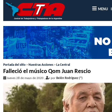
MENU
Portada del sitio
>
Nuestras Acciones
>
La Central
Falleció el músico Qom Juan Rescio
Jueves 28 de mayo de 2020
,
por
Belén Rodríguez (*)