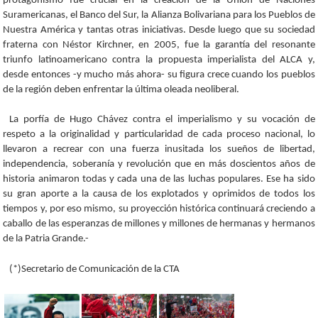
protagonismo fue crucial en la creación de la Unión de Naciones
Suramericanas, el Banco del Sur, la Alianza Bolivariana para los Pueblos de
Nuestra América y tantas otras iniciativas. Desde luego que su sociedad
fraterna con Néstor Kirchner, en 2005, fue la garantía del resonante
triunfo latinoamericano contra la propuesta imperialista del ALCA y,
desde entonces -y mucho más ahora- su figura crece cuando los pueblos
de la región deben enfrentar la última oleada neoliberal.
La porfía de Hugo Chávez contra el imperialismo y su vocación de
respeto a la originalidad y particularidad de cada proceso nacional, lo
llevaron a recrear con una fuerza inusitada los sueños de libertad,
independencia, soberanía y revolución que en más doscientos años de
historia animaron todas y cada una de las luchas populares. Ese ha sido
su gran aporte a la causa de los explotados y oprimidos de todos los
tiempos y, por eso mismo, su proyección histórica continuará creciendo a
caballo de las esperanzas de millones y millones de hermanas y hermanos
de la Patria Grande.-
(*)Secretario de Comunicación de la CTA