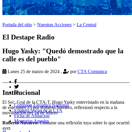
Portada del sitio
>
Nuestras Acciones
>
La Central
El Destape Radio
Hugo Yasky: "Quedó demostrado que la
calle es del pueblo"
Lunes 25 de marzo de 2024
,
por
CTA Comunica
Institucional
El Sec. Gral de la CTA-T, Hugo Yasky entrevistado en la mañana
Comision Ejecutiva Nacional
de este lunes 25 por Roberto Navarro, reflexionó respecto a la
Estatuto Social de la CTA
movilización del 24 de Marzo
Ficha de Afiliacion
Memorias Anuales
Roberto Navarro:
Contame una reflexión tuya sobre lo que ocurrió
ayer.