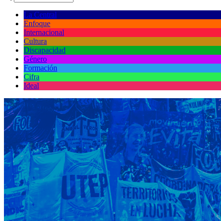
La Central
Enfoque
Internacional
Cultura
Discapacidad
Género
Formación
Cifra
Ideal