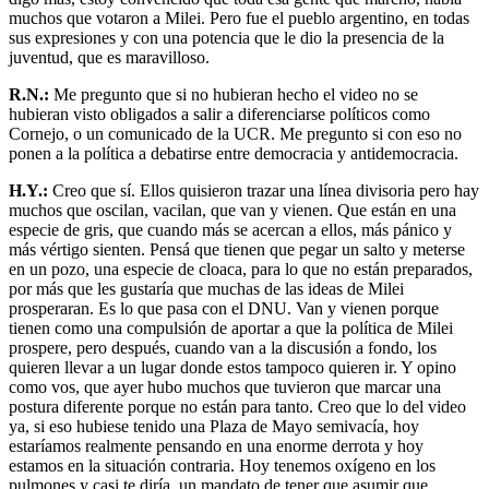
muchos que votaron a Milei. Pero fue el pueblo argentino, en todas
sus expresiones y con una potencia que le dio la presencia de la
juventud, que es maravilloso.
R.N.:
Me pregunto que si no hubieran hecho el video no se
hubieran visto obligados a salir a diferenciarse políticos como
Cornejo, o un comunicado de la UCR. Me pregunto si con eso no
ponen a la política a debatirse entre democracia y antidemocracia.
H.Y.:
Creo que sí. Ellos quisieron trazar una línea divisoria pero hay
muchos que oscilan, vacilan, que van y vienen. Que están en una
especie de gris, que cuando más se acercan a ellos, más pánico y
más vértigo sienten. Pensá que tienen que pegar un salto y meterse
en un pozo, una especie de cloaca, para lo que no están preparados,
por más que les gustaría que muchas de las ideas de Milei
prosperaran. Es lo que pasa con el DNU. Van y vienen porque
tienen como una compulsión de aportar a que la política de Milei
prospere, pero después, cuando van a la discusión a fondo, los
quieren llevar a un lugar donde estos tampoco quieren ir. Y opino
como vos, que ayer hubo muchos que tuvieron que marcar una
postura diferente porque no están para tanto. Creo que lo del video
ya, si eso hubiese tenido una Plaza de Mayo semivacía, hoy
estaríamos realmente pensando en una enorme derrota y hoy
estamos en la situación contraria. Hoy tenemos oxígeno en los
pulmones y casi te diría, un mandato de tener que asumir que