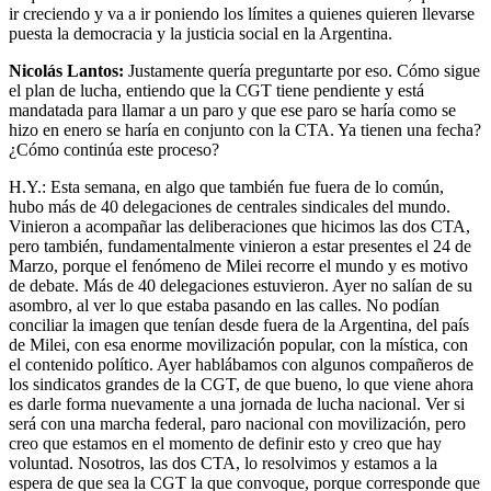
ir creciendo y va a ir poniendo los límites a quienes quieren llevarse
puesta la democracia y la justicia social en la Argentina.
Nicolás Lantos:
Justamente quería preguntarte por eso. Cómo sigue
el plan de lucha, entiendo que la CGT tiene pendiente y está
mandatada para llamar a un paro y que ese paro se haría como se
hizo en enero se haría en conjunto con la CTA. Ya tienen una fecha?
¿Cómo continúa este proceso?
H.Y.: Esta semana, en algo que también fue fuera de lo común,
hubo más de 40 delegaciones de centrales sindicales del mundo.
Vinieron a acompañar las deliberaciones que hicimos las dos CTA,
pero también, fundamentalmente vinieron a estar presentes el 24 de
Marzo, porque el fenómeno de Milei recorre el mundo y es motivo
de debate. Más de 40 delegaciones estuvieron. Ayer no salían de su
asombro, al ver lo que estaba pasando en las calles. No podían
conciliar la imagen que tenían desde fuera de la Argentina, del país
de Milei, con esa enorme movilización popular, con la mística, con
el contenido político. Ayer hablábamos con algunos compañeros de
los sindicatos grandes de la CGT, de que bueno, lo que viene ahora
es darle forma nuevamente a una jornada de lucha nacional. Ver si
será con una marcha federal, paro nacional con movilización, pero
creo que estamos en el momento de definir esto y creo que hay
voluntad. Nosotros, las dos CTA, lo resolvimos y estamos a la
espera de que sea la CGT la que convoque, porque corresponde que