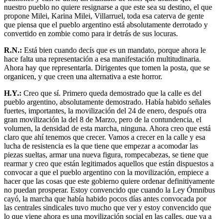
nuestro pueblo no quiere resignarse a que este sea su destino, el que
propone Milei, Karina Milei, Villarruel, toda esa caterva de gente
que piensa que el pueblo argentino está absolutamente derrotado y
convertido en zombie como para ir detrás de sus locuras.
R.N.:
Está bien cuando decís que es un mandato, porque ahora le
hace falta una representación a esa manifestación multitudinaria.
Ahora hay que representarla. Dirigentes que tomen la posta, que se
organicen, y que creen una alternativa a este horror.
H.Y.:
Creo que sí. Primero queda demostrado que la calle es del
pueblo argentino, absolutamente demostrado. Había habido señales
fuertes, importantes, la movilización del 24 de enero, después otra
gran movilización la del 8 de Marzo, pero de la contundencia, el
volumen, la densidad de esta marcha, ninguna. Ahora creo que está
claro que ahí tenemos que crecer. Vamos a crecer en la calle y esa
lucha de resistencia es la que tiene que empezar a acomodar las
piezas sueltas, armar una nueva figura, rompecabezas, se tiene que
rearmar y creo que están legitimados aquellos que están dispuestos a
convocar a que el pueblo argentino con la movilización, empiece a
hacer que las cosas que este gobierno quiere ordenar definitivamente
no puedan prosperar. Estoy convencido que cuando la Ley Ómnibus
cayó, la marcha que había habido pocos días antes convocada por
las centrales sindicales tuvo mucho que ver y estoy convencido que
lo que viene ahora es una movilización social en las calles, que va a