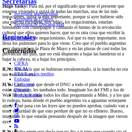
Secretarias
Hugo Yasky:
Para mí, por el significado que tiene el presente que
estamos viviendo y quizá de todas las marchas, una de las más
Secretaria Internacional
impactantes, quizá la más importante, porque si ayer hubiese sido
Secretaria de Género
una marcha escuálida, hoy Milei, los negacionistas, estarían
Secretaria de Discapacidad
brindando con champagne y cantando el himno de la revolución
cultural que ellos quieren hacer, que no es otra cosa que escribir la
Regionales
historia en clave de negacionismo. Así que es muy importante, nos
llena los pulmones para lo que viene. Creo que el pueblo argentino
ayer demostró en la Plaza de Mayo y en las plazas de casi todas las
Contenidos
provincias del país, que no está dispuesto a bajar las banderas ni a
bajar la cabeza, ni a bajar los principios.
CIFRA
IDEAL
R.N.:
Vos decís que se hubieran envalentonado, si la marcha no era
CTA T en los medios
tan multitudinaria.
Enfoque
La Central
H.Y.:
Claro, creo que desde el DNU a todo el plan de ajuste que
Opinión
están aplicando, les tambalea todo. Imaginate los del FMI y los de
Red de Radios
Wall Street, que están todos los días preguntando a Milei, y a los que
lo rodean, hasta dónde el pueblo argentino va a aguantar semejante
ajuste. Qué pasa con las leyes que no pueden aprobar, cuándo van a
tener seguridad de que esto perdure de que no es efímero. Bueno,
imaginate lo que estarán pensando después de la imagen que vieron
ayer.
R.N.:
Hubo gente que decía que no iba a ir pero que cuando vio el