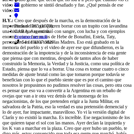
video del gobierno se sintió desafiado y fue. ¿Qué pensás de ese
video?
H.Y.:
Creo que después de la marcha, es la demostración de la
Piedras 1065 (1070),
importancia de los que quieren borrar con un trapito con lavandina
CABA, Argentina.
una historia que se escribió con sangre, con lucha y con ejemplos
Envianos un mail
enormes como fueron los de Hebe de Bonafini, Estela, Taty,
+54 11 4307 3829
personifico en ellas a todas las Madres. Eso está grabado en la
memoria del pueblo y el video de ayer ese que difundieron, es la
demostración de la impotencia y de la inconsistencia de esta gente
que piensa que con mentiras, después de tantos años de haber
construido la Memoria, la Verdad y la Justicia, como una política de
Estado, piensa que lo va a borrar. Una cosa es tomar cuatro o cinco
medidas de ajuste brutal como las que tomaron porque todavía se
benefician con lo que el pueblo siente que es por el camino que
nosotros le propusimos no pudimos resolver las cosas, pero otra cosa
es pensar que eso va a convertir a la Argentina en un rebaño de
ovejas que van a ir otra vez detrás de la monserga de los
negacionistas, de los que pretenden erigir a la Junta Militar, en
salvadora de la Patria, eso la verdad es una pretensión demencial y
lo de ayer, fue impactante, maravilloso. Yo vi la versión digital de
Clarín y no existió la marcha. Es increíble. Ese negacionismo de los
que quieren tapar el sol con las manos. Ayer decían la izquierda y
los K van a marchar en la plaza. Creo que ayer hubo un pueblo, te
digo más, estoy convencido que toda esa gente que marchó, había