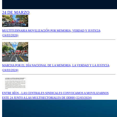
24 DE MARZO
MULTITUDINARIA MOVILIZACIÓN POR MEMORIA, VERDAD Y JUSTICIA
(24/03/2026)
MARCHA POR EL DÍA NACIONAL DE LA MEMORIA, LA VERDAD Y LA JUSTICIA
(24/03/2024)
ENTRE RÍOS - LAS CENTRALES SINDICALES CONVOCAMOS A MOVILIZARNOS
ESTE 24 JUNTO A LAS MULTISECTORIALES DE DDHH
(22/03/2024)