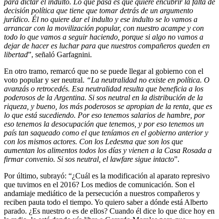
para dictar el indulto. Lo que pasa es que quiere encubrir la falta de
decisión política que tiene que tomar detrás de un argumento
jurídico. Él no quiere dar el indulto y ese indulto se lo vamos a
arrancar con la movilización popular, con nuestro acampe y con
todo lo que vamos a seguir haciendo, porque si algo no vamos a
dejar de hacer es luchar para que nuestros compañeros queden en
libertad
”, señaló Garfagnini.
En otro tramo, remarcó que no se puede llegar al gobierno con el
voto popular y ser neutral.
“La neutralidad no existe en política. O
avanzás o retrocedés. Esa neutralidad resulta que beneficia a los
poderosos de la Argentina. Si sos neutral en la distribución de la
riqueza, y bueno, los más poderosos se apropian de la renta, que es
lo que está sucediendo. Por eso tenemos salarios de hambre, por
eso tenemos la desocupación que tenemos, y por eso tenemos un
país tan saqueado como el que teníamos en el gobierno anterior y
con los mismos actores. Con los Ledesma que son los que
aumentan los alimentos todos los días y vienen a la Casa Rosada a
firmar convenio. Si sos neutral, el lawfare sigue intacto
”.
Por último, subrayó: “¿Cuál es la modificación al aparato represivo
que tuvimos en el 2016? Los medios de comunicación. Son el
andamiaje mediático de la persecución a nuestros compañeros y
reciben pauta todo el tiempo. Yo quiero saber a dónde está Alberto
parado. ¿Es nuestro o es de ellos? Cuando él dice lo que dice hoy en