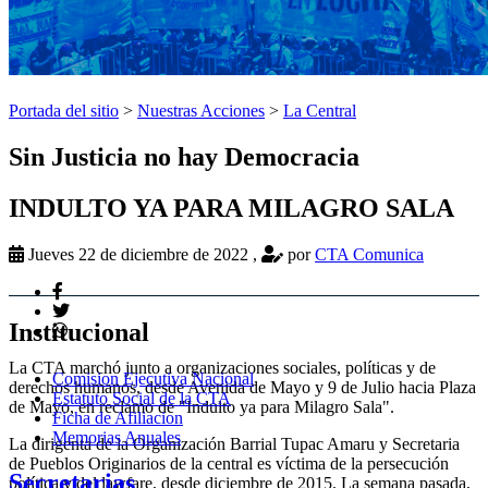
Portada del sitio
>
Nuestras Acciones
>
La Central
Sin Justicia no hay Democracia
INDULTO YA PARA MILAGRO SALA
Jueves 22 de diciembre de 2022
,
por
CTA Comunica
Institucional
La CTA marchó junto a organizaciones sociales, políticas y de
Comision Ejecutiva Nacional
derechos humanos, desde Avenida de Mayo y 9 de Julio hacia Plaza
Estatuto Social de la CTA
de Mayo, en reclamo de "Indulto ya para Milagro Sala".
Ficha de Afiliacion
Memorias Anuales
La dirigenta de la Organización Barrial Tupac Amaru y Secretaria
de Pueblos Originarios de la central es víctima de la persecución
Secretarias
política y del lawfare, desde diciembre de 2015. La semana pasada,