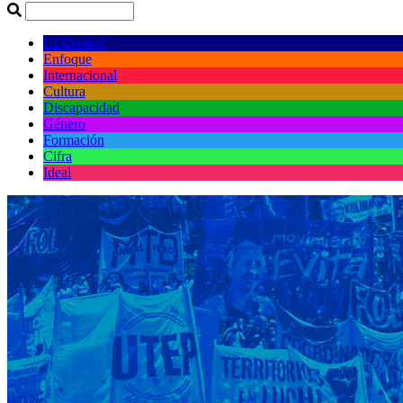
La Central
Enfoque
Internacional
Cultura
Discapacidad
Género
Formación
Cifra
Ideal