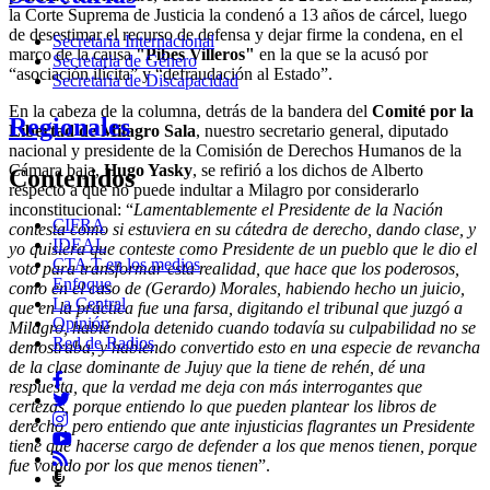
la Corte Suprema de Justicia la condenó a 13 años de cárcel, luego
de desestimar el recurso de defensa y dejar firme la condena, en el
Secretaria Internacional
marco de la causa
"Pibes Villeros"
en la que se la acusó por
Secretaria de Género
“asociación ilícita” y “defraudación al Estado”.
Secretaria de Discapacidad
En la cabeza de la columna, detrás de la bandera del
Comité por la
Regionales
Libertad de Milagro Sala
, nuestro secretario general, diputado
nacional y presidente de la Comisión de Derechos Humanos de la
Cámara baja,
Hugo Yasky
, se refirió a los dichos de Alberto
Contenidos
respecto a que no puede indultar a Milagro por considerarlo
inconstitucional: “
Lamentablemente el Presidente de la Nación
CIFRA
contesta como si estuviera en su cátedra de derecho, dando clase, y
IDEAL
yo quisiera que conteste como Presidente de un pueblo que le dio el
CTA T en los medios
voto para transformar esta realidad, que hace que los poderosos,
Enfoque
como en el caso de (Gerardo) Morales, habiendo hecho un juicio,
La Central
que en la práctica fue una farsa, digitando el tribunal que juzgó a
Opinión
Milagro, habiéndola detenido cuando todavía su culpabilidad no se
Red de Radios
demostraba, y habiendo convertido esto en una especie de revancha
de la clase dominante de Jujuy que la tiene de rehén, dé una
respuesta, que la verdad me deja con más interrogantes que
certezas, porque entiendo lo que pueden plantear los libros de
derecho, pero entiendo que ante injusticias flagrantes un Presidente
tiene que hacerse cargo de defender a los que menos tienen, porque
fue votado por los que menos tienen
”.