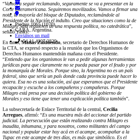
“
Vamos a seguir reclamando, seguramente se va a presentar en la
Corte Interamericana. Seguiremos movilizados. Vamos a firmar una
nota, la mayoría del bloque de Diputados, reclamándole al
Presidente de la Nación el indulto. Creo que situaciones como la de
Piedras 1065 (1070),
Milagro Sala requieren de una respuesta política, no catedrática
”,
CABA, Argentina.
señaló Yasky.
Envianos un mail
+54 11 4307 3829
En tanto,
Matías Zalduendo
, secretario de Derechos Humanos de
la CTA, se expresó respecto a la reunión que los Organismos de
Derechos Humanos mantendrán mañana con el Presidente.
“
Entiendo que los organismos le van a pedir algunas herramientas
jurídicas para que claramente no se pueda pasar por el feudo y por
la monarquía de Morales. Porque sino, la Argentina no es un país
federal, sino que sería un país donde cada provincia puede hacer lo
quiera. Esa no es una solución, así que esperamos que el Presidente
recapacite y escuche a los compañeros y compañeras. Porque
Milagro está presa por una decisión política del gobierno de
Morales y eso tiene que tener una explicación política también
”.
La subsecretaría de Enlace Territorial de la central,
Cecilia
Arregues
, afirmó: “
Es una muestra más del accionar del partido
judicial. La persecución que están realizando contra Milagro es
inaudita, inhumana, y para nosotros, como militantes del campo
nacional y popular estar hoy acá en el acampe, acompañar a la
Tupac en este acampe de tres días, es más que simbólico. Es el