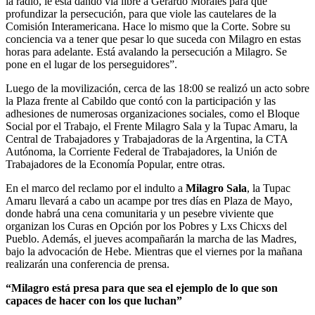
la radio, le está dando vía libre a Gerardo Morales para que
profundizar la persecución, para que viole las cautelares de la
Comisión Interamericana. Hace lo mismo que la Corte. Sobre su
conciencia va a tener que pesar lo que suceda con Milagro en estas
horas para adelante. Está avalando la persecución a Milagro. Se
pone en el lugar de los perseguidores”.
Luego de la movilización, cerca de las 18:00 se realizó un acto sobre
la Plaza frente al Cabildo que contó con la participación y las
adhesiones de numerosas organizaciones sociales, como el Bloque
Social por el Trabajo, el Frente Milagro Sala y la Tupac Amaru, la
Central de Trabajadores y Trabajadoras de la Argentina, la CTA
Autónoma, la Corriente Federal de Trabajadores, la Unión de
Trabajadores de la Economía Popular, entre otras.
En el marco del reclamo por el indulto a
Milagro Sala
, la Tupac
Amaru llevará a cabo un acampe por tres días en Plaza de Mayo,
donde habrá una cena comunitaria y un pesebre viviente que
organizan los Curas en Opción por los Pobres y Lxs Chicxs del
Pueblo. Además, el jueves acompañarán la marcha de las Madres,
bajo la advocación de Hebe. Mientras que el viernes por la mañana
realizarán una conferencia de prensa.
“Milagro está presa para que sea el ejemplo de lo que son
capaces de hacer con los que luchan”