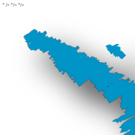
" />
"/>
"/>