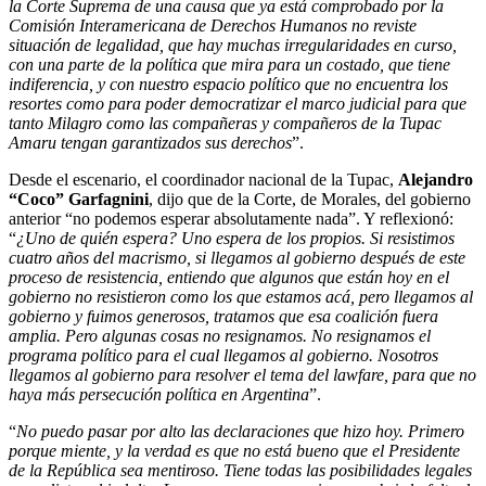
la Corte Suprema de una causa que ya está comprobado por la
Comisión Interamericana de Derechos Humanos no reviste
situación de legalidad, que hay muchas irregularidades en curso,
con una parte de la política que mira para un costado, que tiene
indiferencia, y con nuestro espacio político que no encuentra los
resortes como para poder democratizar el marco judicial para que
tanto Milagro como las compañeras y compañeros de la Tupac
Amaru tengan garantizados sus derechos
”.
Desde el escenario, el coordinador nacional de la Tupac,
Alejandro
“Coco” Garfagnini
, dijo que de la Corte, de Morales, del gobierno
anterior “no podemos esperar absolutamente nada”. Y reflexionó:
“
¿Uno de quién espera? Uno espera de los propios. Si resistimos
cuatro años del macrismo, si llegamos al gobierno después de este
proceso de resistencia, entiendo que algunos que están hoy en el
gobierno no resistieron como los que estamos acá, pero llegamos al
gobierno y fuimos generosos, tratamos que esa coalición fuera
amplia. Pero algunas cosas no resignamos. No resignamos el
programa político para el cual llegamos al gobierno. Nosotros
llegamos al gobierno para resolver el tema del lawfare, para que no
haya más persecución política en Argentina
”.
“
No puedo pasar por alto las declaraciones que hizo hoy. Primero
porque miente, y la verdad es que no está bueno que el Presidente
de la República sea mentiroso. Tiene todas las posibilidades legales