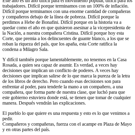
Este año es un año difícil para el movimiento popular, difícil para los
trabajadores. Difícil porque terminamos con un 100% de inflación.
Difícil porque terminamos con una enorme cantidad de compañeras
y compañeros debajo de la línea de pobreza. Difícil porque la
perdimos a Hebe de Bonafini. Difícil porque en la historia va a
quedar como el año en que quisieron asesinar a la vicepresidenta de
la Nación, a nuestra compañera Cristina. Difícil porque hoy esta
Corte, que premia a los delincuentes de guante blanco, a los que se
roban la riqueza del país, que los apaña, esta Corte ratifica la
condena a Milagro Sala.
Y difícil también porque lamentablemente, no tenemos en la Casa
Rosada, a quien sea capaz de asumir. Es verdad, a veces hay
decisiones que implican un conflicto de poderes. A veces hay
decisiones que implican salirse de lo que marca la pureza de la letra
de los libros de derecho. Pero cuando esas decisiones son para
enfrentar al poder, para tenderle la mano a un compañero, a una
compañera, que forma parte de nuestra clase, que luchó para que
este gobierno estuviera donde está, se tienen que tomar de cualquier
manera. Después vendrán las explicaciones.
El pueblo lo que quiere es una respuesta y esto es lo que venimos a
pedir.
Compañeros y compañeras, fuerza con el acampe en Plaza de Mayo
y en otras partes del país.