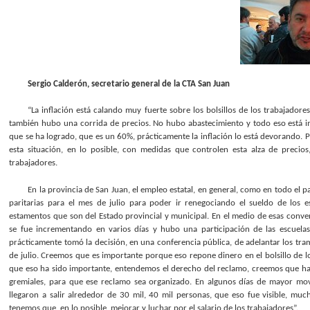
Sergio Calderón, secretario general de la CTA San Juan
“La inflación está calando muy fuerte sobre los bolsillos de los trabajador
también hubo una corrida de precios. No hubo abastecimiento y todo eso está i
que se ha logrado, que es un 60%, prácticamente la inflación lo está devorando.
esta situación, en lo posible, con medidas que controlen esta alza de precio
trabajadores.
En la provincia de San Juan, el empleo estatal, en general, como en todo el pa
paritarias para el mes de julio para poder ir renegociando el sueldo de los es
estamentos que son del Estado provincial y municipal. En el medio de esas con
se fue incrementando en varios días y hubo una participación de las escuel
prácticamente tomó la decisión, en una conferencia pública, de adelantar los tra
de julio. Creemos que es importante porque eso repone dinero en el bolsillo de l
que eso ha sido importante, entendemos el derecho del reclamo, creemos que hay q
gremiales, para que ese reclamo sea organizado. En algunos días de mayor movili
llegaron a salir alrededor de 30 mil, 40 mil personas, que eso fue visible, mu
tenemos que, en lo posible, mejorar y luchar por el salario de los trabajadores”.