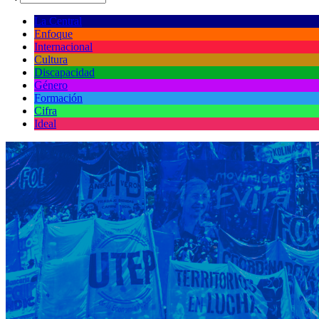
La Central
Enfoque
Internacional
Cultura
Discapacidad
Género
Formación
Cifra
Ideal