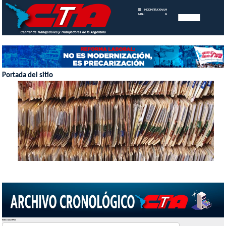
INICIO
INSTITUCIONAL
MEMORIAS
MENU
ANUALES
Portada del sitio
Seleccionar Mes